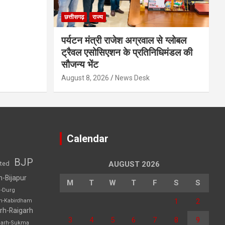
छत्तीसगढ़
राज्य
पर्यटन मंत्री राजेश अग्रवाल से ग्लोबल
ट्रैवल एसोसिएशन के प्रतिनिधिमंडल की
सौजन्य भेंट
August 8, 2026
News Desk
Calendar
BJP
sted
AUGUST 2026
h-Bijapur
M
T
W
T
F
S
S
h-Durg
1
2
rh-Kabirdham
rh-Raigarh
3
4
5
6
7
8
9
garh-Sukma