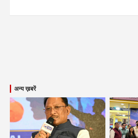
k
p
अन्य ख़बरें