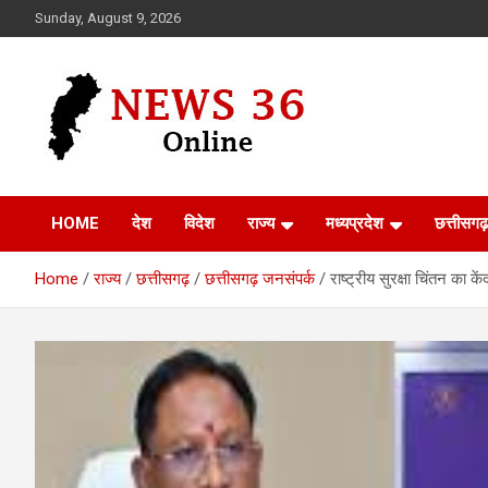
Skip
Sunday, August 9, 2026
to
content
Voice of 36garh
News 36
HOME
देश
विदेश
राज्य
मध्यप्रदेश
छत्तीसगढ़
Home
राज्य
छत्तीसगढ़
छत्तीसगढ़ जनसंपर्क
राष्ट्रीय सुरक्षा चिंतन का के