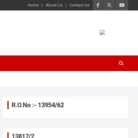
Home
About Us
Contact Us
R.O.No :- 13954/62
13817/2