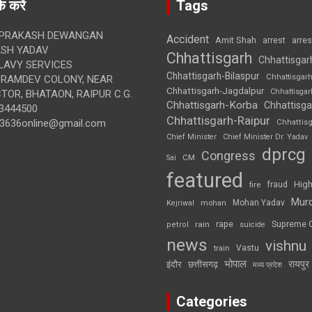
क करें
Tags
 PRAKASH DEWANGAN
Accident
Amit Shah
arre
arrest
SH YADAV
Chhattisgarh
Chhattisgar
LAVY SERVICES
Chhattisgarh-Bilaspur
Chhattisgar
BRAMDEV COLONY, NEAR
Chhattisgarh-Jagdalpur
Chhattisga
OR, BHATAON, RAIPUR C.G.
Chhattisgarh-Korba
Chhattisga
3444500
Chhattisgarh-Raipur
3636online@gmail.com
Chhattis
Chief Minister
Chief Minister Dr. Yadav
dprcg
Congress
CM
Sai
featured
High
fire
fraud
Mur
Mohan Yadav
Kejriwal
mohan
rape
Supreme 
rain
petrol
suicide
news
vishnu
Vastu
train
भोपाल
रायपुर
इंदौर
छत्तीसगढ़
मध्य प्रदेश
Categories