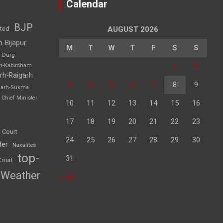
Calendar
BJP
sted
AUGUST 2026
h-Bijapur
M
T
W
T
F
S
S
h-Durg
1
2
rh-Kabirdham
rh-Raigarh
3
4
5
6
7
8
9
garh-Sukma
Chief Minister
10
11
12
13
14
15
16
17
18
19
20
21
22
23
 Court
24
25
26
27
28
29
30
der
Naxalites
top-
31
Court
Weather
« Jul