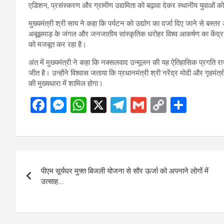
एडिशन, प्रसंस्करण और ग्रामीण उद्यमिता को बढ़ावा देकर स्थानीय युवाओं क
मुख्यमंत्री श्री साय ने कहा कि पर्यटन को उद्योग का दर्जा दिए जाने से बस्त
अबूझमाड़ के जंगल और जनजातीय सांस्कृतिक धरोहर विश्व आकर्षण का केंद्र ब
को मजबूत कर रहा है।
अंत में मुख्यमंत्री ने कहा कि नक्सलवाद उन्मूलन की यह ऐतिहासिक प्रगति र
जीत है। उन्होंने विश्वास जताया कि प्रधानमंत्री श्री नरेंद्र मोदी और गृहम
की मुख्यधारा में शामिल होगा।
F
M
W
X
T
G
C
S
a
es
h
el
m
o
h
ce
se
at
e
ail
py
ar
b
n
s
gr
Li
e
Post
o
g
A
a
n
पीएम सूर्यघर मुफ्त बिजली योजना से सौर ऊर्जा को अपनाने लोगों में
navigation
o
er
p
m
k
उत्साह….
k
p