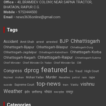
Office -
40, BRAMDEV COLONY, NEAR SAPNA TRACTOR,
BHATAON, RAIPUR C.G.
Mobile -
9753444500
Email -
news3636online@gmail.com
Tags
Chhattisgarh
BJP
Accident
Amit Shah
arrested
arrest
Chhattisgarh-Bijapur
Chhattisgarh-Bilaspur
Chhattisgarh-Durg
Chhattisgarh-Korba
Chhattisgarh-Jagdalpur
Chhattisgarh-Kabirdham
Chhattisgarh-Raipur
Chhattisgarh-Raigarh
Chhattisgarh-Sukma
CM
Chief Minister
Chief Minister Dr. Yadav
Chief Minister Sai
featured
dprcg
Congress
High Court
fire
fraud
Murder
rape
Mohan Yadav
Naxalites
rain
Kejriwal
mohan
petrol
top-news
vishnu
Supreme Court
Vastu
suicide
train
Weather
भोपाल
रायपुर
इंदौर
छत्तीसगढ़
मध्य प्रदेश
Categories