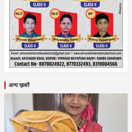
अन्य ख़बरें