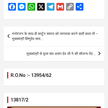
F
M
W
X
T
G
C
S
a
es
h
el
m
o
h
ce
se
at
e
ail
py
ar
b
n
s
gr
Li
e
Post
मनोरंजन के साथ ही कार्टून समाज को जागरूक करने वाली कला भी –
o
g
A
a
n
navigation
मुख्यमंत्री विष्णुदेव साय….
o
er
p
m
k
k
p
मुख्यमंत्री से पूज्य संत असंग देव जी ने की सौजन्य भेंट….
R.O.No :- 13954/62
13817/2