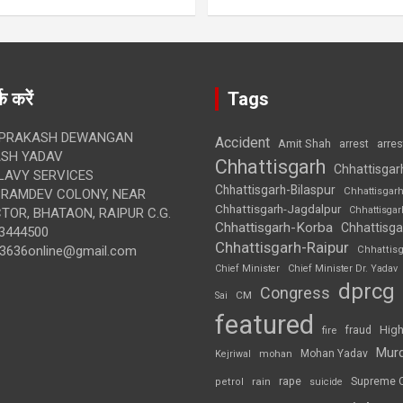
क करें
Tags
 PRAKASH DEWANGAN
Accident
Amit Shah
arre
arrest
SH YADAV
Chhattisgarh
Chhattisgar
LAVY SERVICES
Chhattisgarh-Bilaspur
Chhattisgar
BRAMDEV COLONY, NEAR
Chhattisgarh-Jagdalpur
Chhattisga
OR, BHATAON, RAIPUR C.G.
Chhattisgarh-Korba
Chhattisga
3444500
Chhattisgarh-Raipur
3636online@gmail.com
Chhattis
Chief Minister
Chief Minister Dr. Yadav
dprcg
Congress
CM
Sai
featured
High
fire
fraud
Mur
Mohan Yadav
Kejriwal
mohan
rape
Supreme 
rain
petrol
suicide