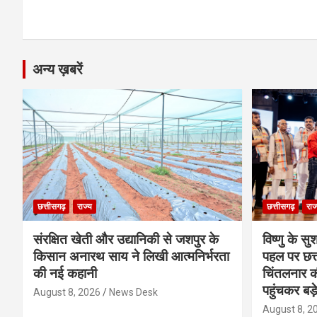
k
p
अन्य ख़बरें
छत्तीसगढ़
राज्य
छत्तीसगढ़
राज
संरक्षित खेती और उद्यानिकी से जशपुर के
विष्णु के सु
किसान अनारथ साय ने लिखी आत्मनिर्भरता
पहल पर छत्त
की नई कहानी
चिंतलनार की 
पहुंचकर बड़
August 8, 2026
News Desk
August 8, 2