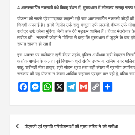
4 आत्मसमर्पित नक्सली बंधे विवाह बंधन में, मुख्यधारा में लौटकर सराहा राज
योजना की सबसे प्रेरणादायक कहानी रही चार आत्मसमर्पित नक्सली जोड़ों की। 
जिंदगी अपनाई है। इनमें दिलीप उर्फ संतु, मंजुला उर्फ लखमी, दीपक उर्फ भीम
राजेंद्र उर्फ कोसा मुरिया, जैनी उर्फ देवे मड़कम शामिल हैं। विवाह मंत्रोचार के
तारीफ की। नक्सली जोड़ों ने मीडिया से कहा कि मुख्यधारा में जुड़ने के बाद
सपना साकार हो रहा है।
इस अवसर पर कलेक्टर श्री बीएस उइके, पुलिस अधीक्षक श्री वेदव्रत सिरमौ
अशोक पाण्डेय के अलावा पूर्व विधायक श्री संतोष उपध्याय, राजिम नगर पालिका 
साहू, श्रीमती मीरा ठाकुर, श्री सोहन धु्रव तथा बड़ी संख्या में ग्रामीण उपस्
सरकार की यह योजना न केवल आर्थिक सहायता प्रदान कर रही है, बल्कि सा
F
M
W
X
T
G
C
S
a
es
h
el
m
o
h
ce
se
at
e
ail
py
ar
b
n
s
gr
Li
e
Post
o
g
A
a
n
पीएमजी एवं प्रगति परियोजनाओं की मुख्य सचिव ने की समीक्षा….
navigation
o
er
p
m
k