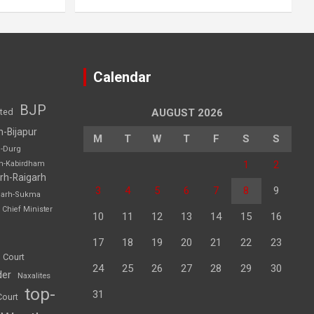
Calendar
BJP
sted
AUGUST 2026
h-Bijapur
M
T
W
T
F
S
S
h-Durg
1
2
rh-Kabirdham
rh-Raigarh
3
4
5
6
7
8
9
garh-Sukma
Chief Minister
10
11
12
13
14
15
16
17
18
19
20
21
22
23
 Court
24
25
26
27
28
29
30
der
Naxalites
top-
31
Court