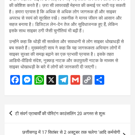
की कोशिश करते हैं। ज़रा सी लापरवाही मेहनत की कमाई पर भारी पड़ सकती
है। हमारा प्रयास है कि अधिक से अधिक लोग जागरूक हों और साइबर
अपराध से स्वयं को सुरक्षित रखें। तकनीक ने मानव जीवन को आसान और
सहज बनाया है। डिजिटल लेन-देन तेज और सुविधाजनक हुए हैं, लेकिन
इसके साथ साइबर ठगी जैसी चुनौतियां भी बढ़ी हैं।
उन्होंने कहा कि थोड़ी सी सतर्कता और सावधानी से लोग साइबर धोखाधड़ी से
बच सकते हैं। मुख्यमंत्री साय ने कहा कि यह जागरूकता अभियान लोगों में
साइबर सुरक्षा की समझ बढ़ाने का एक प्रभावी प्रयास है। इसके तहत
आडियो-वीडियो संदेश, नुक्कड़ नाटक और कठपुतली नाटक के माध्यम से
साइबर धोखाधड़ी के बारे में लोगों को जानकारी दी जाएगी।
F
M
W
X
T
G
C
S
a
es
h
el
m
o
h
ce
se
at
e
ail
py
ar
b
n
s
gr
Li
e
Post
टी संवर्ग प्राचार्यों की पोस्टिंग काउंसलिंग 20 अगस्त से शुरू
o
g
A
a
n
navigation
o
er
p
m
k
छत्तीसगढ़ में 17 सितंबर से 2 अक्टूबर तक चलेगा ‘आदि कर्मयोगी