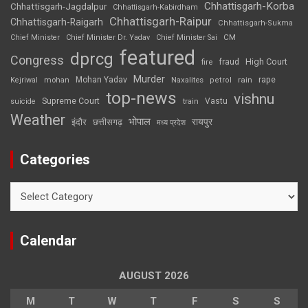
Chhattisgarh-Korba
Chhattisgarh-Jagdalpur
Chhattisgarh-Kabirdham
Chhattisgarh-Raipur
Chhattisgarh-Raigarh
Chhattisgarh-Sukma
CM
Chief Minister
Chief Minister Dr. Yadav
Chief Minister Sai
featured
dprcg
Congress
High Court
fire
fraud
Murder
rape
Mohan Yadav
Naxalites
rain
Kejriwal
mohan
petrol
top-news
vishnu
Supreme Court
Vastu
suicide
train
Weather
भोपाल
रायपुर
इंदौर
छत्तीसगढ़
मध्य प्रदेश
Categories
Categories
Calendar
AUGUST 2026
M
T
W
T
F
S
S