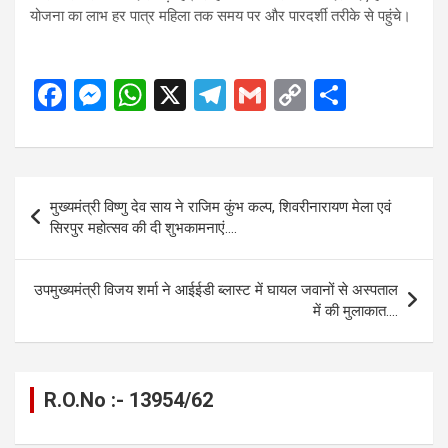
योजना का लाभ हर पात्र महिला तक समय पर और पारदर्शी तरीके से पहुंचे।
F
M
W
X
T
G
C
S
a
es
h
el
m
o
h
ce
se
at
e
ail
py
ar
b
n
s
gr
Li
e
Post
मुख्यमंत्री विष्णु देव साय ने राजिम कुंभ कल्प, शिवरीनारायण मेला एवं
o
g
A
a
n
navigation
सिरपुर महोत्सव की दी शुभकामनाएं….
o
er
p
m
k
k
p
उपमुख्यमंत्री विजय शर्मा ने आईईडी ब्लास्ट में घायल जवानों से अस्पताल
में की मुलाकात….
R.O.No :- 13954/62