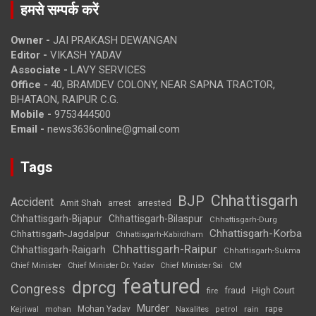
हमसे सम्पर्क करें
Owner -
JAI PRAKASH DEWANGAN
Editor -
VIKASH YADAV
Associate -
LAVY SERVICES
Office -
40, BRAMDEV COLONY, NEAR SAPNA TRACTOR,
BHATAON, RAIPUR C.G.
Mobile -
9753444500
Email -
news3636online@gmail.com
Tags
Chhattisgarh
BJP
Accident
Amit Shah
arrested
arrest
Chhattisgarh-Bijapur
Chhattisgarh-Bilaspur
Chhattisgarh-Durg
Chhattisgarh-Korba
Chhattisgarh-Jagdalpur
Chhattisgarh-Kabirdham
Chhattisgarh-Raipur
Chhattisgarh-Raigarh
Chhattisgarh-Sukma
CM
Chief Minister
Chief Minister Dr. Yadav
Chief Minister Sai
featured
dprcg
Congress
High Court
fire
fraud
Murder
rape
Mohan Yadav
Naxalites
rain
Kejriwal
mohan
petrol