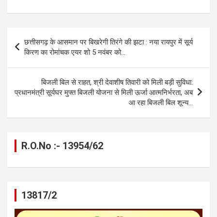
a
es
h
el
m
o
h
ce
se
at
e
ail
py
ar
b
n
s
gr
Li
e
Post
छत्तीसगढ़ के आसमान पर बिखरेगी तिरंगे की झटा : नया रायपुर में सूर्य
o
g
A
a
n
navigation
किरण का रोमांचक एयर शो 5 नवंबर को…
o
er
p
m
k
k
p
बिजली बिल से राहत, श्री देवाशीष तिवारी को मिली बड़ी सुविधा:
प्रधानमंत्री सूर्यघर मुफ्त बिजली योजना से मिली ऊर्जा आत्मनिर्भरता, अब
आ रहा बिजली बिल शून्य…
R.O.No :- 13954/62
13817/2