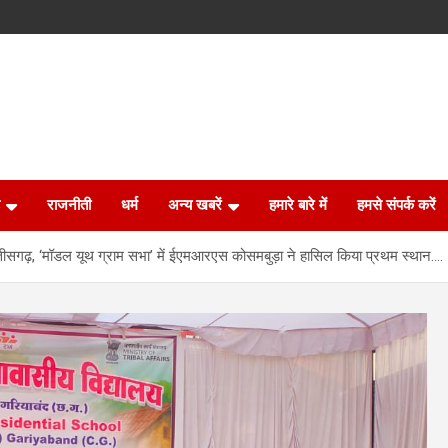
राजनीती
धर्म
अन्य खबरें
हमारे बारे में
हमसे संपर्क करें
तीसगढ़, ‘मॉडल यूथ ग्राम सभा’ में ईएमआरएस कोसमबुड़ा ने हासिल किया प्रथम स्थान….