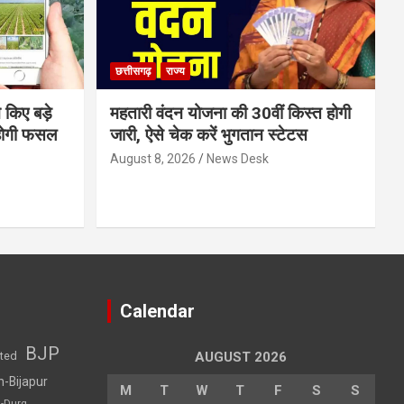
छत्तीसगढ़
राज्य
 किए बड़े
महतारी वंदन योजना की 30वीं किस्त होगी
होगी फसल
जारी, ऐसे चेक करें भुगतान स्टेटस
August 8, 2026
News Desk
Calendar
BJP
sted
AUGUST 2026
h-Bijapur
M
T
W
T
F
S
S
h-Durg