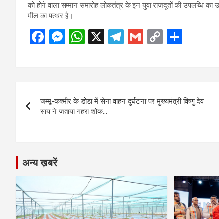
को होने वाला सम्मान समारोह लोकतंत्र के इन युवा राजदूतों की उपलब्धि का उ
मील का पत्थर है।
F
M
W
X
T
G
C
S
a
es
h
el
m
o
h
ce
se
at
e
ail
py
ar
b
n
s
gr
Li
e
Post
o
g
A
a
n
जम्मू-कश्मीर के डोडा में सेना वाहन दुर्घटना पर मुख्यमंत्री विष्णु देव
navigation
o
er
p
m
k
साय ने जताया गहरा शोक…
k
p
अन्य ख़बरें