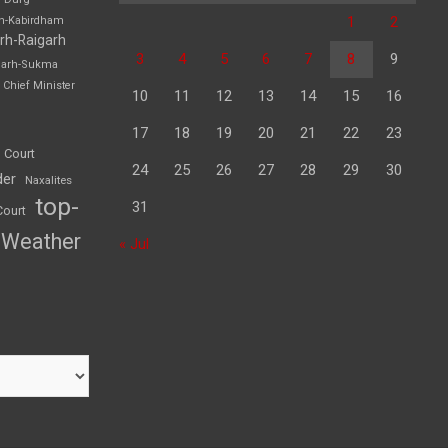
1
2
rh-Kabirdham
rh-Raigarh
3
4
5
6
7
8
9
garh-Sukma
Chief Minister
10
11
12
13
14
15
16
17
18
19
20
21
22
23
 Court
24
25
26
27
28
29
30
der
Naxalites
top-
31
Court
Weather
« Jul