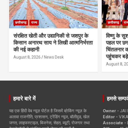
छत्तीसगढ़
राज्य
छत्तीसगढ़
राज
संरक्षित खेती और उद्यानिकी से जशपुर के
विष्णु के सु
किसान अनारथ साय ने लिखी आत्मनिर्भरता
पहल पर छत्त
की नई कहानी
चिंतलनार की 
पहुंचकर बड़
August 8, 2026
News Desk
August 8, 2
हमारे बारे में
हमसे सम्पर्
यह एक हिंदी वेब न्यूज़ पोर्टल है जिसमें ब्रेकिंग न्यूज़ के
Owner -
JAI
अलावा राजनीति, प्रशासन, ट्रेंडिंग न्यूज, बॉलीवुड, खेल
Editor -
VIKA
जगत, लाइफस्टाइल, बिजनेस, सेहत, ब्यूटी, रोजगार तथा
Associate -