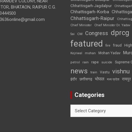
BRAMDEV COLONY, NEAR
Chhattisgarh-Jagdalpur
Chhattisga
OR, BHATAON, RAIPUR C.G.
Chhattisgarh-Korba
Chhattisga
3444500
Chhattisgarh-Raipur
3636online@gmail.com
Chhattis
Chief Minister
Chief Minister Dr. Yadav
dprcg
Congress
CM
Sai
featured
High
fire
fraud
Mur
Mohan Yadav
Kejriwal
mohan
rape
Supreme 
rain
petrol
suicide
news
vishnu
Vastu
train
भोपाल
रायपुर
इंदौर
छत्तीसगढ़
मध्य प्रदेश
Categories
Categories