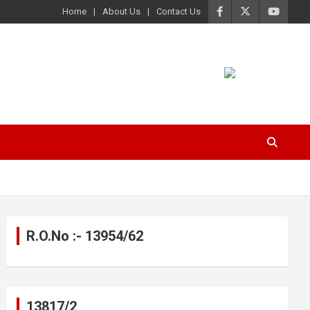
Home
About Us
Contact Us
R.O.No :- 13954/62
13817/2