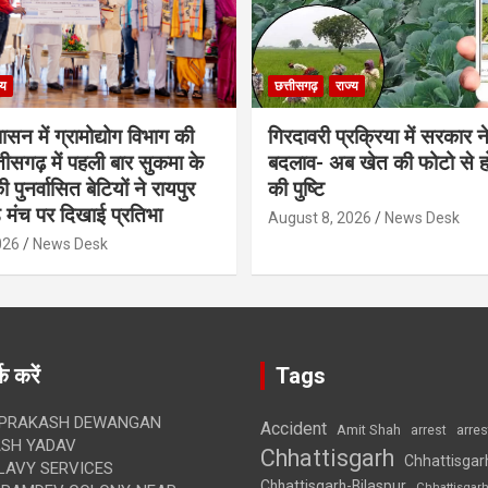
्य
छत्तीसगढ़
राज्य
शासन में ग्रामोद्योग विभाग की
गिरदावरी प्रक्रिया में सरकार ने
ीसगढ़ में पहली बार सुकमा के
बदलाव- अब खेत की फोटो से 
पुनर्वासित बेटियों ने रायपुर
की पुष्टि
े मंच पर दिखाई प्रतिभा
August 8, 2026
News Desk
026
News Desk
क करें
Tags
 PRAKASH DEWANGAN
Accident
Amit Shah
arre
arrest
SH YADAV
Chhattisgarh
Chhattisgar
LAVY SERVICES
Chhattisgarh-Bilaspur
Chhattisgar