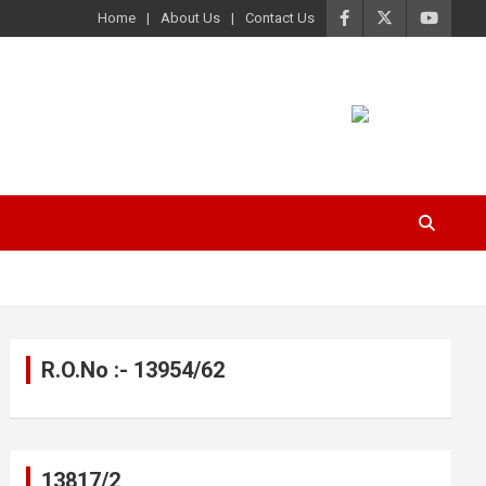
Home
About Us
Contact Us
R.O.No :- 13954/62
13817/2