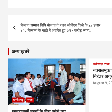
a
es
h
el
m
o
h
ce
se
at
e
ail
py
ar
b
n
s
gr
Li
e
Post
o
g
A
a
n
किसान सम्मान निधि योजना के तहत जीपीएम जिले के 29 हजार
navigation
o
er
p
m
k
840 किसानों के खाते में अंतरित हुए 5.97 करोड़ रूपये….
k
p
अन्य ख़बरें
छत्तीसगढ़
राज्य
नक्सलमुक्त
निरंतर अग्र
August 9, 2
छत्तीसगढ़
राज्य
छात्रावासी बच्चों के बीच पहुंचे उप