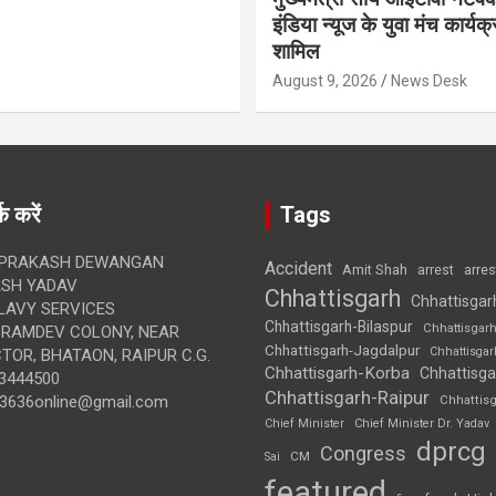
इंडिया न्यूज के युवा मंच कार्यक्र
शामिल
August 9, 2026
News Desk
क करें
Tags
 PRAKASH DEWANGAN
Accident
Amit Shah
arre
arrest
SH YADAV
Chhattisgarh
Chhattisgar
LAVY SERVICES
Chhattisgarh-Bilaspur
Chhattisgar
BRAMDEV COLONY, NEAR
Chhattisgarh-Jagdalpur
Chhattisga
OR, BHATAON, RAIPUR C.G.
Chhattisgarh-Korba
Chhattisga
3444500
Chhattisgarh-Raipur
3636online@gmail.com
Chhattis
Chief Minister
Chief Minister Dr. Yadav
dprcg
Congress
CM
Sai
featured