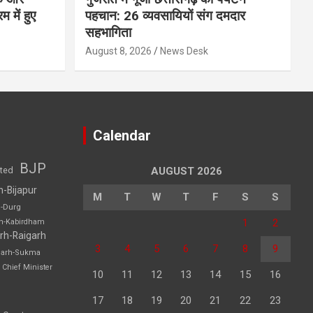
म में हुए
पहचान: 26 व्यवसायियों संग दमदार
सहभागिता
August 8, 2026
News Desk
Calendar
BJP
sted
AUGUST 2026
h-Bijapur
M
T
W
T
F
S
S
h-Durg
1
2
rh-Kabirdham
rh-Raigarh
3
4
5
6
7
8
9
garh-Sukma
Chief Minister
10
11
12
13
14
15
16
17
18
19
20
21
22
23