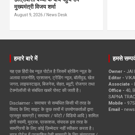
मुख्यमंत्री विजय शर्मा
August 9, 2026
News Desk
हमारे बारे में
हमसे सम्पर्
यह एक हिंदी वेब न्यूज़ पोर्टल है जिसमें ब्रेकिंग न्यूज़ के
Owner -
JAI
अलावा राजनीति, प्रशासन, ट्रेंडिंग न्यूज, बॉलीवुड, खेल
Editor -
VIKA
जगत, लाइफस्टाइल, बिजनेस, सेहत, ब्यूटी, रोजगार तथा
Associate -
टेक्नोलॉजी से संबंधित खबरें पोस्ट की जाती है।
Office -
40, 
SAPNA TRACT
Disclaimer - समाचार से सम्बंधित किसी भी तरह के
Mobile -
975
विवाद के लिए साइट के कुछ तत्वों में उपयोगकर्ताओं द्वारा
Email -
news
प्रस्तुत सामग्री ( समाचार / फोटो / विडियो आदि ) शामिल
होगी स्वामी, मुद्रक, प्रकाशक, संपादक इस तरह के
सामग्रियों के लिए कोई ज़िम्मेदार नहीं स्वीकार करता है।
न्यूज़ पोर्टल में प्रकाशित ऐसी सामग्री के लिए संवाददाता /