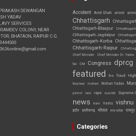
 PRAKASH DEWANGAN
Accident
Amit Shah
arre
arrest
SH YADAV
Chhattisgarh
Chhattisgar
LAVY SERVICES
Chhattisgarh-Bilaspur
Chhattisgar
BRAMDEV COLONY, NEAR
Chhattisgarh-Jagdalpur
Chhattisga
OR, BHATAON, RAIPUR C.G.
Chhattisgarh-Korba
Chhattisga
3444500
Chhattisgarh-Raipur
3636online@gmail.com
Chhattis
Chief Minister
Chief Minister Dr. Yadav
dprcg
Congress
CM
Sai
featured
High
fire
fraud
Mur
Mohan Yadav
Kejriwal
mohan
rape
Supreme 
rain
petrol
suicide
news
vishnu
Vastu
train
भोपाल
रायपुर
इंदौर
छत्तीसगढ़
मध्य प्रदेश
Categories