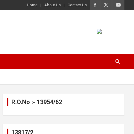
Home
About Us
Contact Us
R.O.No :- 13954/62
13817/2