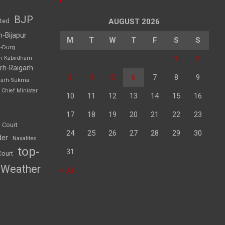
BJP
sted
AUGUST 2026
h-Bijapur
M
T
W
T
F
S
S
h-Durg
1
2
rh-Kabirdham
rh-Raigarh
3
4
5
6
7
8
9
garh-Sukma
Chief Minister
10
11
12
13
14
15
16
17
18
19
20
21
22
23
 Court
24
25
26
27
28
29
30
der
Naxalites
top-
31
Court
Weather
« Jul