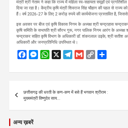
मंत्री श्री नेताम ने कहा कि राज्य में महिला स्व-सहायता समूहों एवं प्रगतिशील 
दिया जा रहा है। केंद्रीय कृषि मंत्री शिवराज सिंह चौहान की पहल से राज्य को र
हैं। वर्ष 2026-27 के लिए 2 करोड़ रुपये की कार्ययोजना प्रस्तावित है, जिस
इस अवसर पर बीज एवं कृषि विकास निगम के अध्यक्ष श्री चन्द्रहास चन्द्राकर
कृषि समिति के सभापति श्री सौरभ गुरू, नगर पालिक निगम आरंग के अध्यक्ष श्
चन्द्राकर सहित कृषि विभाग के अधिकारी डॉ. शंकरलाल उइके, श्री सतीश अव
अधिकारी और जनप्रतिनिधि उपस्थित थे।
F
M
W
X
T
G
C
S
a
es
h
el
m
o
h
ce
se
at
e
ail
py
ar
b
n
s
gr
Li
e
Post
o
g
A
a
n
छत्तीसगढ़ की धरती के कण-कण में बसे हैं भगवान श्रीराम :
navigation
o
er
p
m
k
मुख्यमंत्री विष्णुदेव साय….
k
p
अन्य ख़बरें