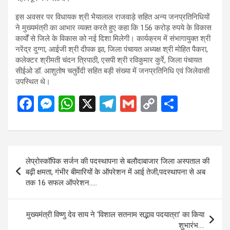
इस अवसर पर विधायक श्री भैयालाल राजवाड़े सहित अन्य जनप्रतिनिधियों
ने मुख्यमंत्री का आभार व्यक्त करते हुए कहा कि 156 करोड़ रुपये के विकास
कार्यों से जिले के विकास को नई दिशा मिलेगी। कार्यक्रम में संभागायुक्त श्री
नरेंद्र दुग्गा, आईजी श्री दीपक झा, जिला पंचायत अध्यक्ष श्री मोहित पैकरा,
कलेक्टर श्रीमती चंदन त्रिपाठी, एसपी श्री रविकुमार कुर्रे, जिला पंचायत
सीईओ डॉ. आशुतोष चतुर्वेदी सहित बड़ी संख्या में जनप्रतिनिधि एवं जिलेवासी
उपस्थित थे।
F
M
W
X
T
G
C
S
a
es
h
el
m
o
h
ce
se
at
e
ail
py
ar
b
n
s
gr
Li
e
Post
लेप्रोस्कॉपिक सर्जन की पदस्थापना से बलौदाबाजार जिला अस्पताल की
o
g
A
a
n
navigation
बढ़ी क्षमता, गंभीर बीमारियों के ऑपरेशन में आई तेजी,पदस्थापना से अब
o
er
p
m
k
तक 16 सफल ऑपरेशन…..
k
p
मुख्यमंत्री विष्णु देव साय ने ‘विशाल सतनाम सद्भाव पदयात्रा’ का किया
शुभारंभ….