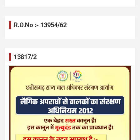
R.O.No :- 13954/62
13817/2