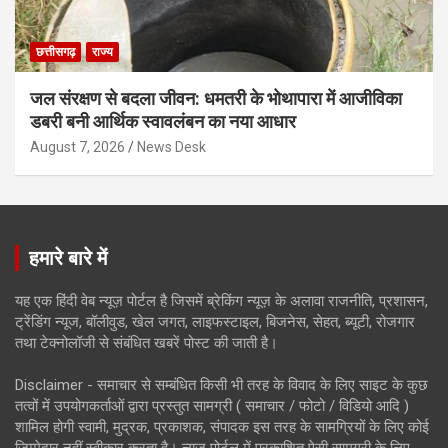
छत्तीसगढ़
राज्य
जल संरक्षण से बदला जीवन: धमतरी के भोथापारा में आजीविका
डबरी बनी आर्थिक स्वावलंबन का नया आधार
August 7, 2026
News Desk
हमारे बारे में
यह एक हिंदी वेब न्यूज़ पोर्टल है जिसमें ब्रेकिंग न्यूज़ के अलावा राजनीति, प्रशासन,
ट्रेंडिंग न्यूज, बॉलीवुड, खेल जगत, लाइफस्टाइल, बिजनेस, सेहत, ब्यूटी, रोजगार
तथा टेक्नोलॉजी से संबंधित खबरें पोस्ट की जाती है।
Disclaimer - समाचार से सम्बंधित किसी भी तरह के विवाद के लिए साइट के कुछ
तत्वों में उपयोगकर्ताओं द्वारा प्रस्तुत सामग्री ( समाचार / फोटो / विडियो आदि )
शामिल होगी स्वामी, मुद्रक, प्रकाशक, संपादक इस तरह के सामग्रियों के लिए कोई