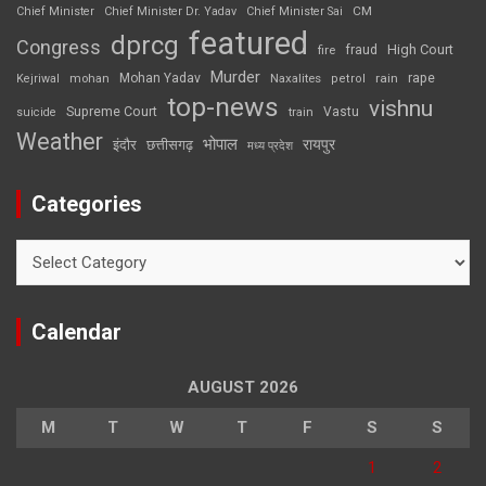
CM
Chief Minister
Chief Minister Dr. Yadav
Chief Minister Sai
featured
dprcg
Congress
High Court
fire
fraud
Murder
rape
Mohan Yadav
Naxalites
rain
Kejriwal
mohan
petrol
top-news
vishnu
Supreme Court
Vastu
suicide
train
Weather
भोपाल
रायपुर
इंदौर
छत्तीसगढ़
मध्य प्रदेश
Categories
Categories
Calendar
AUGUST 2026
M
T
W
T
F
S
S
1
2