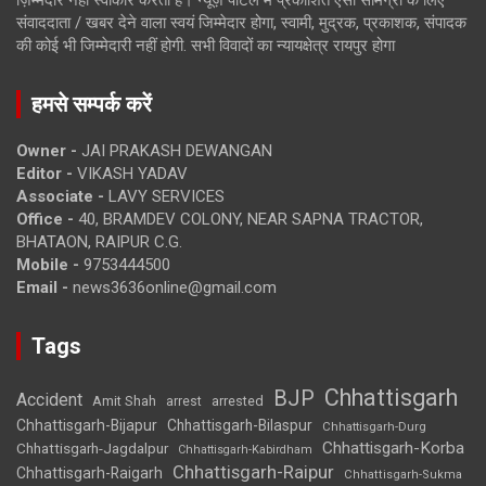
ज़िम्मेदार नहीं स्वीकार करता है। न्यूज़ पोर्टल में प्रकाशित ऐसी सामग्री के लिए
संवाददाता / खबर देने वाला स्वयं जिम्मेदार होगा, स्वामी, मुद्रक, प्रकाशक, संपादक
की कोई भी जिम्मेदारी नहीं होगी. सभी विवादों का न्यायक्षेत्र रायपुर होगा
हमसे सम्पर्क करें
Owner -
JAI PRAKASH DEWANGAN
Editor -
VIKASH YADAV
Associate -
LAVY SERVICES
Office -
40, BRAMDEV COLONY, NEAR SAPNA TRACTOR,
BHATAON, RAIPUR C.G.
Mobile -
9753444500
Email -
news3636online@gmail.com
Tags
Chhattisgarh
BJP
Accident
Amit Shah
arrested
arrest
Chhattisgarh-Bijapur
Chhattisgarh-Bilaspur
Chhattisgarh-Durg
Chhattisgarh-Korba
Chhattisgarh-Jagdalpur
Chhattisgarh-Kabirdham
Chhattisgarh-Raipur
Chhattisgarh-Raigarh
Chhattisgarh-Sukma