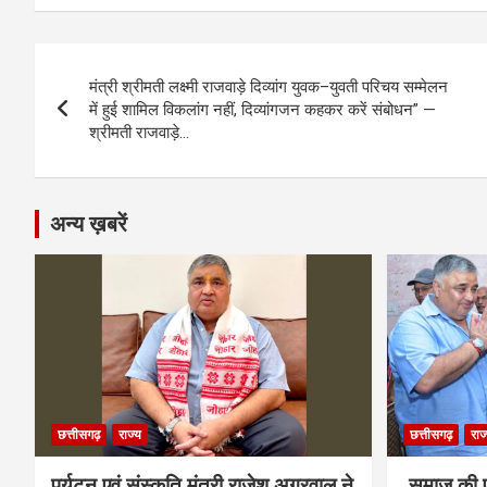
ce
se
at
e
ail
py
ar
b
n
s
gr
Li
e
Post
o
g
A
a
n
मंत्री श्रीमती लक्ष्मी राजवाड़े दिव्यांग युवक–युवती परिचय सम्मेलन
navigation
o
er
p
m
k
में हुई शामिल विकलांग नहीं, दिव्यांगजन कहकर करें संबोधन” —
श्रीमती राजवाड़े…
k
p
अन्य ख़बरें
छत्तीसगढ़
राज्य
छत्तीसगढ़
राज
पर्यटन एवं संस्कृति मंत्री राजेश अग्रवाल ने
समाज की ए