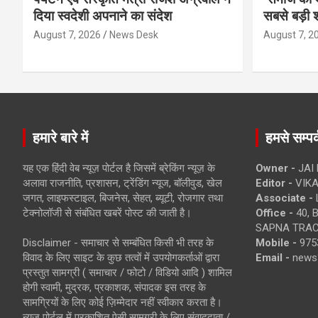
दिया स्वदेशी अपनाने का संदेश
सबसे बड़ी श
August 7, 2026
News Desk
August 7, 2
हमारे बारे में
हमसे सम्पर्
यह एक हिंदी वेब न्यूज़ पोर्टल है जिसमें ब्रेकिंग न्यूज़ के
Owner -
JAI
अलावा राजनीति, प्रशासन, ट्रेंडिंग न्यूज, बॉलीवुड, खेल
Editor -
VIKA
जगत, लाइफस्टाइल, बिजनेस, सेहत, ब्यूटी, रोजगार तथा
Associate -
टेक्नोलॉजी से संबंधित खबरें पोस्ट की जाती है।
Office -
40, 
SAPNA TRACT
Disclaimer - समाचार से सम्बंधित किसी भी तरह के
Mobile -
975
विवाद के लिए साइट के कुछ तत्वों में उपयोगकर्ताओं द्वारा
Email -
news
प्रस्तुत सामग्री ( समाचार / फोटो / विडियो आदि ) शामिल
होगी स्वामी, मुद्रक, प्रकाशक, संपादक इस तरह के
सामग्रियों के लिए कोई ज़िम्मेदार नहीं स्वीकार करता है।
न्यूज़ पोर्टल में प्रकाशित ऐसी सामग्री के लिए संवाददाता /