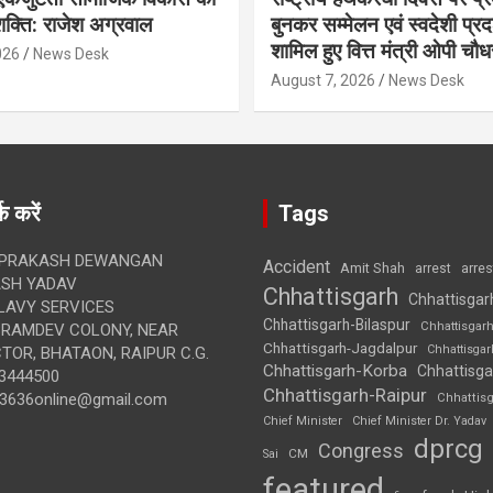
क्ति: राजेश अग्रवाल
बुनकर सम्मेलन एवं स्वदेशी प्रदर्
शामिल हुए वित्त मंत्री ओपी चौध
026
News Desk
August 7, 2026
News Desk
क करें
Tags
 PRAKASH DEWANGAN
Accident
Amit Shah
arre
arrest
SH YADAV
Chhattisgarh
Chhattisgar
LAVY SERVICES
Chhattisgarh-Bilaspur
Chhattisgar
BRAMDEV COLONY, NEAR
Chhattisgarh-Jagdalpur
Chhattisga
OR, BHATAON, RAIPUR C.G.
Chhattisgarh-Korba
Chhattisga
3444500
Chhattisgarh-Raipur
3636online@gmail.com
Chhattis
Chief Minister
Chief Minister Dr. Yadav
dprcg
Congress
CM
Sai
featured