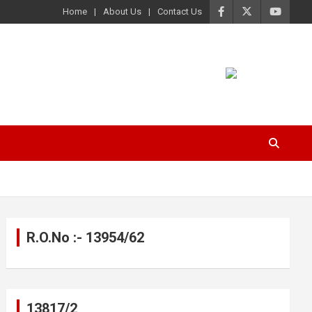
Home
About Us
Contact Us
R.O.No :- 13954/62
13817/2