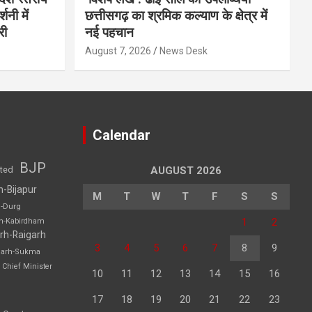
शनी में
छत्तीसगढ़ का श्रमिक कल्याण के क्षेत्र में
री
नई पहचान
August 7, 2026
News Desk
Calendar
BJP
sted
AUGUST 2026
h-Bijapur
M
T
W
T
F
S
S
h-Durg
1
2
rh-Kabirdham
rh-Raigarh
3
4
5
6
7
8
9
garh-Sukma
Chief Minister
10
11
12
13
14
15
16
17
18
19
20
21
22
23