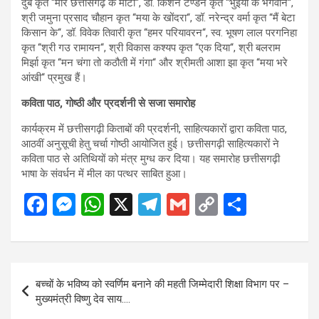
दुबे कृत ‘‘मोर छत्तीसगढ़ के माटी‘‘, डॉ. किशन टण्डन कृत ‘‘भुंइयां के भगवान‘‘,
श्री जमुना प्रसाद चौहान कृत ‘‘मया के खोंदरा‘‘, डॉ. नरेन्द्र वर्मा कृत ‘‘मैं बेटा
किसान के‘‘, डॉ. विवेक तिवारी कृत ‘‘हमर परियावरन‘‘, स्व. भूषण लाल परगनिहा
कृत ‘‘श्री गउ रामायन‘‘, श्री विकास कश्यप कृत ‘‘एक दिया‘‘, श्री बलराम
मिर्झा कृत ‘‘मन चंगा तो कठौती में गंगा‘‘ और श्रीमती आशा झा कृत ‘‘मया भरे
आंखी‘‘ प्रमुख हैं।
कविता पाठ, गोष्ठी और प्रदर्शनी से सजा समारोह
कार्यक्रम में छत्तीसगढ़ी किताबों की प्रदर्शनी, साहित्यकारों द्वारा कविता पाठ,
आठवीं अनुसूची हेतु चर्चा गोष्ठी आयोजित हुई। छत्तीसगढ़ी साहित्यकारों ने
कविता पाठ से अतिथियों को मंत्र मुग्ध कर दिया। यह समारोह छत्तीसगढ़ी
भाषा के संवर्धन में मील का पत्थर साबित हुआ।
F
M
W
X
T
G
C
S
a
es
h
el
m
o
h
ce
se
at
e
ail
py
ar
b
n
s
gr
Li
e
Post
बच्चों के भविष्य को स्वर्णिम बनाने की महती जिम्मेदारी शिक्षा विभाग पर –
o
g
A
a
n
navigation
मुख्यमंत्री विष्णु देव साय….
o
er
p
m
k