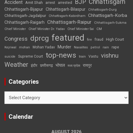
Chhattisgarh
BJP
Accident
Amit Shah
arrested
arrest
Chhattisgarh-Bijapur
Chhattisgarh-Bilaspur
Chhattisgarh-Durg
Chhattisgarh-Korba
Chhattisgarh-Jagdalpur
Chhattisgarh-Kabirdham
Chhattisgarh-Raipur
Chhattisgarh-Raigarh
Chhattisgarh-Sukma
CM
Chief Minister
Chief Minister Dr. Yadav
Chief Minister Sai
featured
dprcg
Congress
High Court
fire
fraud
Murder
rape
Mohan Yadav
Naxalites
rain
Kejriwal
mohan
petrol
top-news
vishnu
Supreme Court
Vastu
suicide
train
Weather
भोपाल
रायपुर
इंदौर
छत्तीसगढ़
मध्य प्रदेश
Categories
Categories
Calendar
AUGUST 2026