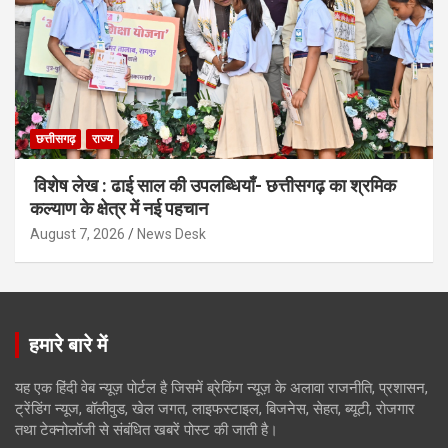
छत्तीसगढ़
राज्य
विशेष लेख : ढाई साल की उपलब्धियाँ- छत्तीसगढ़ का श्रमिक
कल्याण के क्षेत्र में नई पहचान
August 7, 2026
News Desk
हमारे बारे में
यह एक हिंदी वेब न्यूज़ पोर्टल है जिसमें ब्रेकिंग न्यूज़ के अलावा राजनीति, प्रशासन,
ट्रेंडिंग न्यूज, बॉलीवुड, खेल जगत, लाइफस्टाइल, बिजनेस, सेहत, ब्यूटी, रोजगार
तथा टेक्नोलॉजी से संबंधित खबरें पोस्ट की जाती है।