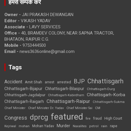
हमसे सम्पर्क करें
Owner -
JAI PRAKASH DEWANGAN
Editor -
VIKASH YADAV
Associate -
LAVY SERVICES
Office -
40, BRAMDEV COLONY, NEAR SAPNA TRACTOR,
BHATAON, RAIPUR C.G.
Mobile -
9753444500
Email -
news3636online@gmail.com
Tags
Chhattisgarh
BJP
Accident
Amit Shah
arrested
arrest
Chhattisgarh-Bijapur
Chhattisgarh-Bilaspur
Chhattisgarh-Durg
Chhattisgarh-Korba
Chhattisgarh-Jagdalpur
Chhattisgarh-Kabirdham
Chhattisgarh-Raipur
Chhattisgarh-Raigarh
Chhattisgarh-Sukma
CM
Chief Minister
Chief Minister Dr. Yadav
Chief Minister Sai
featured
dprcg
Congress
High Court
fire
fraud
Murder
rape
Mohan Yadav
Naxalites
rain
Kejriwal
mohan
petrol