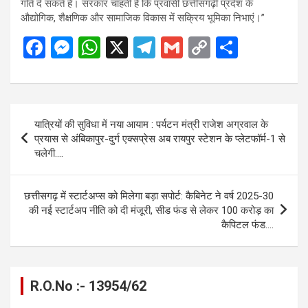
गति दे सकते हैं। सरकार चाहती है कि प्रवासी छत्तीसगढ़ी प्रदेश के
औद्योगिक, शैक्षणिक और सामाजिक विकास में सक्रिय भूमिका निभाएं।”
F
M
W
X
T
G
C
S
a
es
h
el
m
o
h
ce
se
at
e
ail
py
ar
b
n
s
gr
Li
e
Post
यात्रियों की सुविधा में नया आयाम : पर्यटन मंत्री राजेश अग्रवाल के
o
g
A
a
n
navigation
प्रयास से अंबिकापुर-दुर्ग एक्सप्रेस अब रायपुर स्टेशन के प्लेटफॉर्म-1 से
o
er
p
m
k
चलेगी….
k
p
छत्तीसगढ़ में स्टार्टअप्स को मिलेगा बड़ा सपोर्ट: कैबिनेट ने वर्ष 2025-30
की नई स्टार्टअप नीति को दी मंजूरी, सीड फंड से लेकर 100 करोड़ का
कैपिटल फंड….
R.O.No :- 13954/62