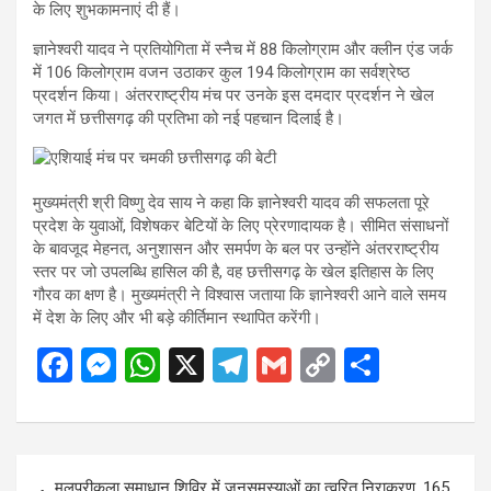
के लिए शुभकामनाएं दी हैं।
ज्ञानेश्वरी यादव ने प्रतियोगिता में स्नैच में 88 किलोग्राम और क्लीन एंड जर्क
में 106 किलोग्राम वजन उठाकर कुल 194 किलोग्राम का सर्वश्रेष्ठ
प्रदर्शन किया। अंतरराष्ट्रीय मंच पर उनके इस दमदार प्रदर्शन ने खेल
जगत में छत्तीसगढ़ की प्रतिभा को नई पहचान दिलाई है।
मुख्यमंत्री श्री विष्णु देव साय ने कहा कि ज्ञानेश्वरी यादव की सफलता पूरे
प्रदेश के युवाओं, विशेषकर बेटियों के लिए प्रेरणादायक है। सीमित संसाधनों
के बावजूद मेहनत, अनुशासन और समर्पण के बल पर उन्होंने अंतरराष्ट्रीय
स्तर पर जो उपलब्धि हासिल की है, वह छत्तीसगढ़ के खेल इतिहास के लिए
गौरव का क्षण है। मुख्यमंत्री ने विश्वास जताया कि ज्ञानेश्वरी आने वाले समय
में देश के लिए और भी बड़े कीर्तिमान स्थापित करेंगी।
F
M
W
X
T
G
C
S
a
es
h
el
m
o
h
ce
se
at
e
ail
py
ar
b
n
s
gr
Li
e
Post
मलपुरीकला समाधान शिविर में जनसमस्याओं का त्वरित निराकरण, 165