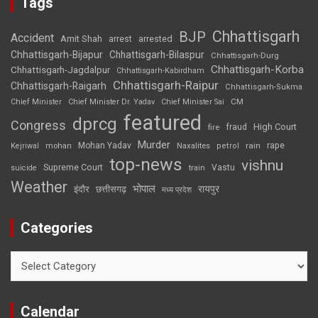
Tags
Chhattisgarh
BJP
Accident
Amit Shah
arrested
arrest
Chhattisgarh-Bijapur
Chhattisgarh-Bilaspur
Chhattisgarh-Durg
Chhattisgarh-Korba
Chhattisgarh-Jagdalpur
Chhattisgarh-Kabirdham
Chhattisgarh-Raipur
Chhattisgarh-Raigarh
Chhattisgarh-Sukma
CM
Chief Minister
Chief Minister Dr. Yadav
Chief Minister Sai
featured
dprcg
Congress
High Court
fire
fraud
Murder
rape
Mohan Yadav
Naxalites
rain
Kejriwal
mohan
petrol
top-news
vishnu
Supreme Court
Vastu
suicide
train
Weather
भोपाल
रायपुर
इंदौर
छत्तीसगढ़
मध्य प्रदेश
Categories
Categories
Calendar