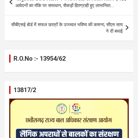
o
g
A
a
n
navigation
आवेदनों का मौके पर समाधान, सैकड़ों हितग्राही हुए लाभान्वित….
o
er
p
m
k
k
p
सीबीएसई बोर्ड में सफल छात्रों के उज्ज्वल भविष्य की कामना, सीएम साय
ने दी बधाई
R.O.No :- 13954/62
13817/2