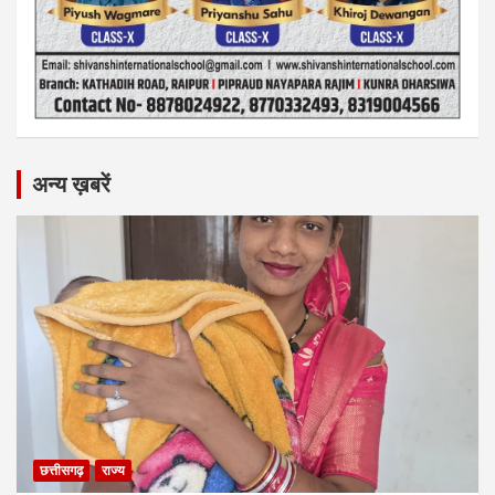
अन्य ख़बरें
छत्तीसगढ़
राज्य