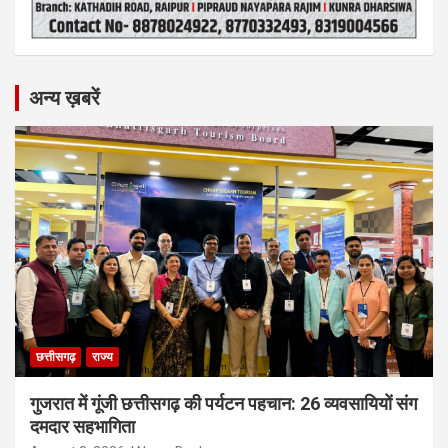
अन्य ख़बरें
छत्तीसगढ़
राज्य
गुजरात में गूंजी छत्तीसगढ़ की पर्यटन पहचान: 26 व्यवसायियों संग
दमदार सहभागिता