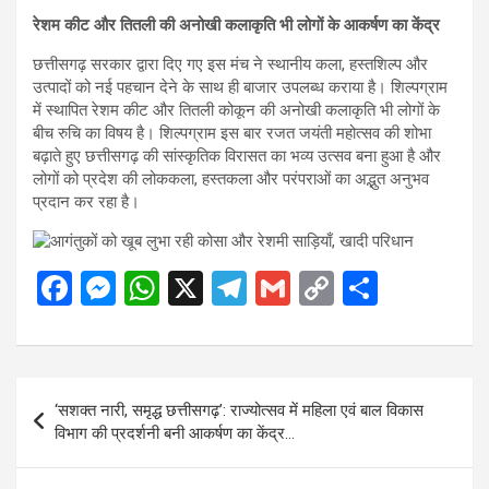
रेशम कीट और तितली की अनोखी कलाकृति भी लोगों के आकर्षण का केंद्र
छत्तीसगढ़ सरकार द्वारा दिए गए इस मंच ने स्थानीय कला, हस्तशिल्प और
उत्पादों को नई पहचान देने के साथ ही बाजार उपलब्ध कराया है। शिल्पग्राम
में स्थापित रेशम कीट और तितली कोकून की अनोखी कलाकृति भी लोगों के
बीच रुचि का विषय है। शिल्पग्राम इस बार रजत जयंती महोत्सव की शोभा
बढ़ाते हुए छत्तीसगढ़ की सांस्कृतिक विरासत का भव्य उत्सव बना हुआ है और
लोगों को प्रदेश की लोककला, हस्तकला और परंपराओं का अद्भुत अनुभव
प्रदान कर रहा है।
F
M
W
X
T
G
C
S
a
es
h
el
m
o
h
ce
se
at
e
ail
py
ar
b
n
s
gr
Li
e
Post
‘सशक्त नारी, समृद्ध छत्तीसगढ़’: राज्योत्सव में महिला एवं बाल विकास
o
g
A
a
n
navigation
विभाग की प्रदर्शनी बनी आकर्षण का केंद्र…
o
er
p
m
k