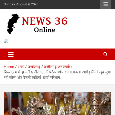
Skip
Sunday, August 9, 2026
to
content
Voice of 36garh
News 36
Home
राज्य
छत्तीसगढ़
छत्तीसगढ़ जनसंपर्क
शिल्पग्राम में झलकी छत्तीसगढ़ की परंपरा और रचनात्मकता: आगंतुकों को खूब लुभा
रही कोसा और रेशमी साड़ियाँ, खादी परिधान….