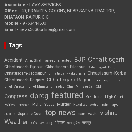
Associate -
LAVY SERVICES
Office -
40, BRAMDEV COLONY, NEAR SAPNA TRACTOR,
BHATAON, RAIPUR C.G.
Mobile -
9753444500
Email -
news3636online@gmail.com
Tags
Chhattisgarh
BJP
Accident
Amit Shah
arrested
arrest
Chhattisgarh-Bijapur
Chhattisgarh-Bilaspur
Chhattisgarh-Durg
Chhattisgarh-Korba
Chhattisgarh-Jagdalpur
Chhattisgarh-Kabirdham
Chhattisgarh-Raipur
Chhattisgarh-Raigarh
Chhattisgarh-Sukma
CM
Chief Minister
Chief Minister Dr. Yadav
Chief Minister Sai
featured
dprcg
Congress
High Court
fire
fraud
Murder
rape
Mohan Yadav
Naxalites
rain
Kejriwal
mohan
petrol
top-news
vishnu
Supreme Court
Vastu
suicide
train
Weather
भोपाल
रायपुर
इंदौर
छत्तीसगढ़
मध्य प्रदेश