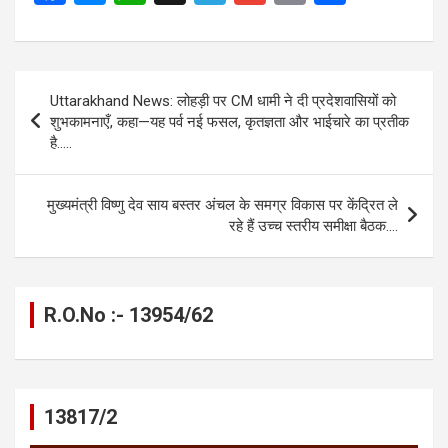
a
es
h
el
m
o
h
ce
se
at
e
ail
py
ar
b
n
s
gr
Li
e
Post
Uttarakhand News: लोहड़ी पर CM धामी ने दी प्रदेशवासियों को
o
g
A
a
n
navigation
शुभकामनाएँ, कहा—यह पर्व नई फसल, कृतज्ञता और भाईचारे का प्रतीक
o
er
p
m
k
है…..
k
p
मुख्यमंत्री विष्णु देव साय बस्तर अंचल के समग्र विकास पर केंद्रित ले
रहे हैं उच्च स्तरीय समीक्षा बैठक….
R.O.No :- 13954/62
13817/2