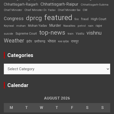
Chhattisgarh-Raipur
Chhattisgarh-Raigarh
Chhattisgarh-Sukma
CM
Chief Minister
Chief Minister Dr. Yadav
Chief Minister Sai
featured
dprcg
Congress
High Court
fire
fraud
Murder
rape
Mohan Yadav
Naxalites
rain
Kejriwal
mohan
petrol
top-news
vishnu
Supreme Court
Vastu
suicide
train
Weather
भोपाल
रायपुर
इंदौर
छत्तीसगढ़
मध्य प्रदेश
Categories
Categories
Calendar
AUGUST 2026
M
T
W
T
F
S
S