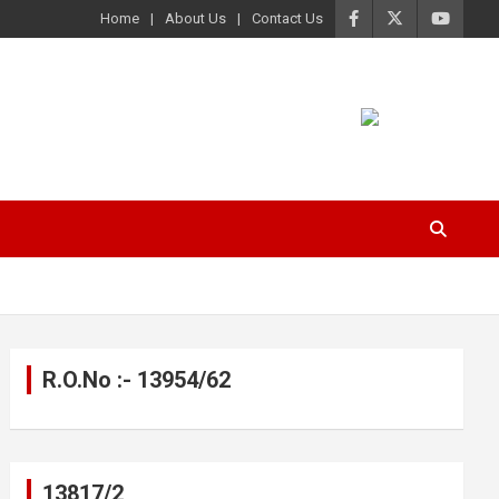
Home
About Us
Contact Us
R.O.No :- 13954/62
13817/2