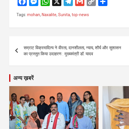
F
M
W
X
T
G
C
S
a
es
h
el
m
o
h
Tags:
mohan
,
Naxalite
,
Sunita
,
top-news
ce
se
at
e
ail
py
ar
b
n
s
gr
Li
e
o
g
A
a
n
Post
o
er
p
m
k
सम्राट विक्रमादित्य ने वीरता, दानशीलता, न्याय, शौर्य और सुशासन
navigation
का प्रस्तुत किया उदाहरण : मुख्यमंत्री डॉ. यादव
k
p
अन्य ख़बरें