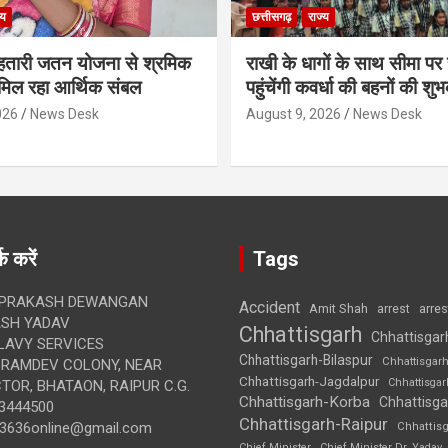
्य
छत्तीसगढ़
राज्य
हतारी जतन योजना से श्रमिक
राखी के धागों के साथ सीमा पर
मिल रहा आर्थिक संबल
पहुंचेंगी कवर्धा की बहनों की शु
026
News Desk
August 9, 2026
News Desk
क करें
Tags
 PRAKASH DEWANGAN
Accident
Amit Shah
arre
arrest
SH YADAV
Chhattisgarh
Chhattisgar
LAVY SERVICES
Chhattisgarh-Bilaspur
Chhattisgar
BRAMDEV COLONY, NEAR
Chhattisgarh-Jagdalpur
Chhattisga
OR, BHATAON, RAIPUR C.G.
Chhattisgarh-Korba
Chhattisga
3444500
Chhattisgarh-Raipur
3636online@gmail.com
Chhattis
Chief Minister
Chief Minister Dr. Yadav