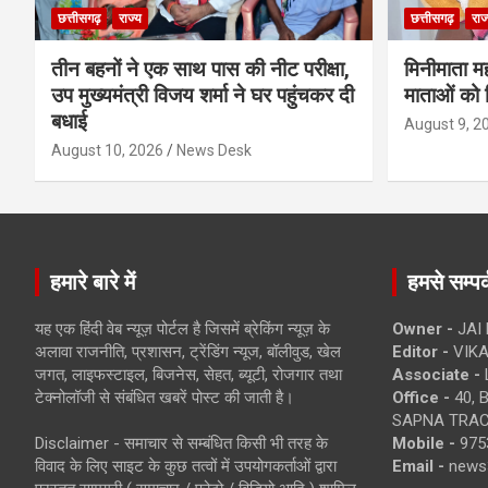
छत्तीसगढ़
राज्य
छत्तीसगढ़
राज
तीन बहनों ने एक साथ पास की नीट परीक्षा,
मिनीमाता म
उप मुख्यमंत्री विजय शर्मा ने घर पहुंचकर दी
माताओं को 
बधाई
August 9, 2
August 10, 2026
News Desk
हमारे बारे में
हमसे सम्पर्
यह एक हिंदी वेब न्यूज़ पोर्टल है जिसमें ब्रेकिंग न्यूज़ के
Owner -
JAI
अलावा राजनीति, प्रशासन, ट्रेंडिंग न्यूज, बॉलीवुड, खेल
Editor -
VIKA
जगत, लाइफस्टाइल, बिजनेस, सेहत, ब्यूटी, रोजगार तथा
Associate -
टेक्नोलॉजी से संबंधित खबरें पोस्ट की जाती है।
Office -
40, 
SAPNA TRACT
Disclaimer - समाचार से सम्बंधित किसी भी तरह के
Mobile -
975
विवाद के लिए साइट के कुछ तत्वों में उपयोगकर्ताओं द्वारा
Email -
news