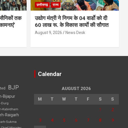
छत्तीसगढ़
राज्य
 सैनिकों तक
उद्योग मंत्री ने निगम के 04 वार्डाे को दी
भकामनाएं’
60 लाख रू. के विकास कार्याे की सौगात
August 9, 2026
News Desk
Calendar
BJP
sted
AUGUST 2026
h-Bijapur
M
T
W
T
F
S
S
h-Durg
1
2
rh-Kabirdham
rh-Raigarh
3
4
5
6
7
8
9
garh-Sukma
Chief Minister