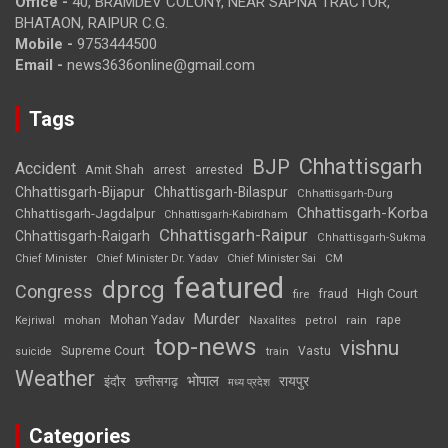
Office -
40, BRAMDEV COLONY, NEAR SAPNA TRACTOR,
BHATAON, RAIPUR C.G.
Mobile -
9753444500
Email -
news3636online@gmail.com
Tags
Chhattisgarh
BJP
Accident
Amit Shah
arrested
arrest
Chhattisgarh-Bijapur
Chhattisgarh-Bilaspur
Chhattisgarh-Durg
Chhattisgarh-Korba
Chhattisgarh-Jagdalpur
Chhattisgarh-Kabirdham
Chhattisgarh-Raipur
Chhattisgarh-Raigarh
Chhattisgarh-Sukma
CM
Chief Minister
Chief Minister Dr. Yadav
Chief Minister Sai
featured
dprcg
Congress
High Court
fire
fraud
Murder
rape
Mohan Yadav
Naxalites
rain
Kejriwal
mohan
petrol
top-news
vishnu
Supreme Court
Vastu
suicide
train
Weather
भोपाल
रायपुर
इंदौर
छत्तीसगढ़
मध्य प्रदेश
Categories