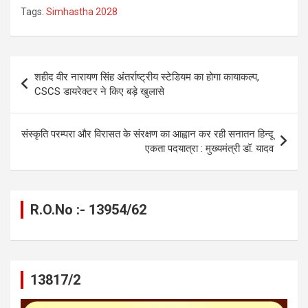
a
es
h
el
m
o
h
Tags:
Simhastha 2028
ce
se
at
e
ail
py
ar
b
n
s
gr
Li
e
o
g
A
a
n
Post
शहीद वीर नारायण सिंह अंतर्राष्ट्रीय स्टेडियम का होगा कायाकल्प,
o
er
p
m
k
navigation
CSCS डायरेक्टर ने किए बड़े खुलासे
k
p
संस्कृति परम्परा और विरासत के संरक्षण का आह्वान कर रही सनातन हिन्दू
एकता पदयात्रा : मुख्यमंत्री डॉ. यादव
R.O.No :- 13954/62
13817/2