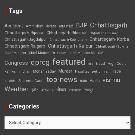
Tags
Chhattisgarh
BJP
Accident
Amit Shah
arrested
arrest
Chhattisgarh-Bijapur
Chhattisgarh-Bilaspur
Chhattisgarh-Durg
Chhattisgarh-Korba
Chhattisgarh-Jagdalpur
Chhattisgarh-Kabirdham
Chhattisgarh-Raipur
Chhattisgarh-Raigarh
Chhattisgarh-Sukma
CM
Chief Minister
Chief Minister Dr. Yadav
Chief Minister Sai
featured
dprcg
Congress
High Court
fire
fraud
Murder
rape
Mohan Yadav
Naxalites
rain
Kejriwal
mohan
petrol
top-news
vishnu
Supreme Court
Vastu
suicide
train
Weather
भोपाल
रायपुर
इंदौर
छत्तीसगढ़
मध्य प्रदेश
Categories
Categories