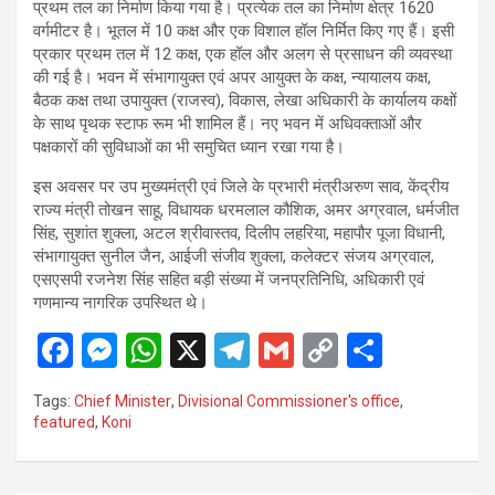
प्रथम तल का निर्माण किया गया है। प्रत्येक तल का निर्माण क्षेत्र 1620
वर्गमीटर है। भूतल में 10 कक्ष और एक विशाल हॉल निर्मित किए गए हैं। इसी
प्रकार प्रथम तल में 12 कक्ष, एक हॉल और अलग से प्रसाधन की व्यवस्था
की गई है। भवन में संभागायुक्त एवं अपर आयुक्त के कक्ष, न्यायालय कक्ष,
बैठक कक्ष तथा उपायुक्त (राजस्व), विकास, लेखा अधिकारी के कार्यालय कक्षों
के साथ पृथक स्टाफ रूम भी शामिल हैं। नए भवन में अधिवक्ताओं और
पक्षकारों की सुविधाओं का भी समुचित ध्यान रखा गया है।
इस अवसर पर उप मुख्यमंत्री एवं जिले के प्रभारी मंत्रीअरुण साव, केंद्रीय
राज्य मंत्री तोखन साहू, विधायक धरमलाल कौशिक, अमर अग्रवाल, धर्मजीत
सिंह, सुशांत शुक्ला, अटल श्रीवास्तव, दिलीप लहरिया, महापौर पूजा विधानी,
संभागायुक्त सुनील जैन, आईजी संजीव शुक्ला, कलेक्टर संजय अग्रवाल,
एसएसपी रजनेश सिंह सहित बड़ी संख्या में जनप्रतिनिधि, अधिकारी एवं
गणमान्य नागरिक उपस्थित थे।
F
M
W
X
T
G
C
S
a
es
h
el
m
o
h
Tags:
Chief Minister
,
Divisional Commissioner's office
,
ce
se
at
e
ail
py
ar
featured
,
Koni
b
n
s
gr
Li
e
o
g
A
a
n