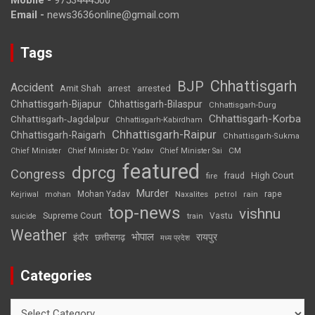
Mobile -
9753444500
Email -
news3636online@gmail.com
Tags
Chhattisgarh
BJP
Accident
Amit Shah
arrested
arrest
Chhattisgarh-Bijapur
Chhattisgarh-Bilaspur
Chhattisgarh-Durg
Chhattisgarh-Korba
Chhattisgarh-Jagdalpur
Chhattisgarh-Kabirdham
Chhattisgarh-Raipur
Chhattisgarh-Raigarh
Chhattisgarh-Sukma
CM
Chief Minister
Chief Minister Dr. Yadav
Chief Minister Sai
featured
dprcg
Congress
High Court
fire
fraud
Murder
rape
Mohan Yadav
Naxalites
rain
Kejriwal
mohan
petrol
top-news
vishnu
Supreme Court
Vastu
suicide
train
Weather
भोपाल
रायपुर
इंदौर
छत्तीसगढ़
मध्य प्रदेश
Categories
Categories