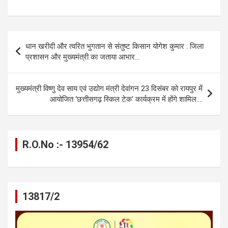
a
es
h
el
m
o
h
ce
se
at
e
ail
py
ar
b
n
s
gr
Li
e
Post
धान खरीदी और त्वरित भुगतान से संतुष्ट किसान योगेश कुमार : जिला
o
g
A
a
n
navigation
प्रशासन और मुख्यमंत्री का जताया आभार…
o
er
p
m
k
k
p
मुख्यमंत्री विष्णु देव साय एवं उद्योग मंत्री देवांगन 23 दिसंबर को रायपुर में
आयोजित ‘छत्तीसगढ़ स्किल टेक‘ कार्यक्रम में होंगे शामिल….
R.O.No :- 13954/62
13817/2