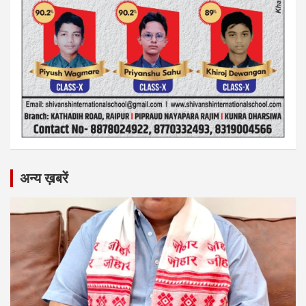
अन्य ख़बरें