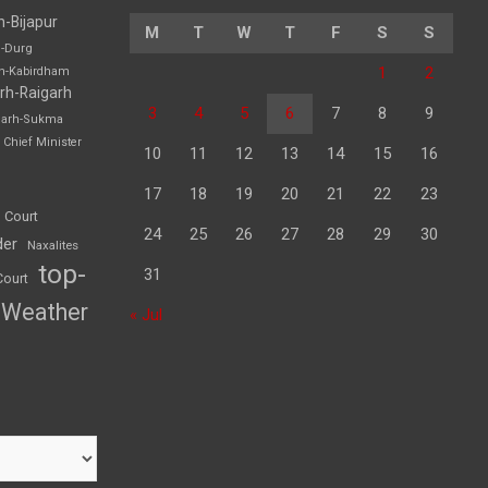
h-Bijapur
M
T
W
T
F
S
S
h-Durg
1
2
rh-Kabirdham
rh-Raigarh
3
4
5
6
7
8
9
garh-Sukma
Chief Minister
10
11
12
13
14
15
16
17
18
19
20
21
22
23
 Court
24
25
26
27
28
29
30
der
Naxalites
top-
31
Court
Weather
« Jul