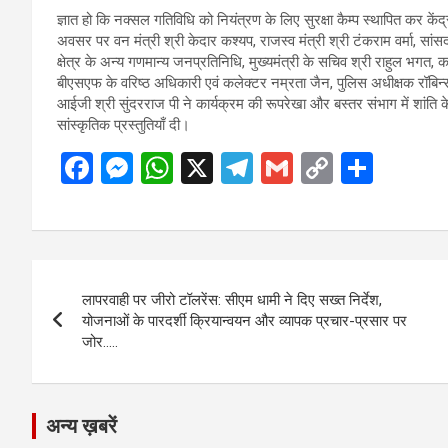
ज्ञात हो कि नक्सल गतिविधि को नियंत्रण के लिए सुरक्षा कैम्प स्थापित कर केंद्
अवसर पर वन मंत्री श्री केदार कश्यप, राजस्व मंत्री श्री टंकराम वर्मा, सा
क्षेत्र के अन्य गणमान्य जनप्रतिनिधि, मुख्यमंत्री के सचिव श्री राहुल भग
बीएसएफ के वरिष्ठ अधिकारी एवं कलेक्टर नम्रता जैन, पुलिस अधीक्षक रॉबिन्सन
आईजी श्री सुंदरराज पी ने कार्यक्रम की रूपरेखा और बस्तर संभाग में शांति के
सांस्कृतिक प्रस्तुतियाँ दी।
F
M
W
X
T
G
C
S
a
es
h
el
m
o
h
ce
se
at
e
ail
py
ar
b
n
s
gr
Li
e
Post
o
g
A
a
n
लापरवाही पर जीरो टॉलरेंस: सीएम धामी ने दिए सख्त निर्देश,
navigation
o
er
p
m
k
योजनाओं के पारदर्शी क्रियान्वयन और व्यापक प्रचार-प्रसार पर
जोर…..
k
p
अन्य ख़बरें