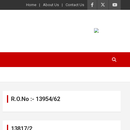
Home
About Us
Contact Us
R.O.No :- 13954/62
13817/2