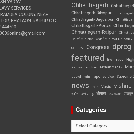
SH YADAV
Chhattisgarh
Chhattisgar
LAVY SERVICES
Chhattisgarh-Bilaspur
Chhattisgar
BRAMDEV COLONY, NEAR
Chhattisgarh-Jagdalpur
Chhattisga
OR, BHATAON, RAIPUR C.G.
Chhattisgarh-Korba
Chhattisga
3444500
Chhattisgarh-Raipur
3636online@gmail.com
Chhattis
Chief Minister
Chief Minister Dr. Yadav
dprcg
Congress
CM
Sai
featured
High
fire
fraud
Mur
Mohan Yadav
Kejriwal
mohan
rape
Supreme 
rain
petrol
suicide
news
vishnu
Vastu
train
भोपाल
रायपुर
इंदौर
छत्तीसगढ़
मध्य प्रदेश
Categories
Categories