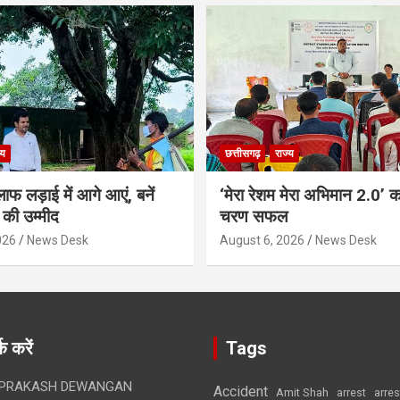
्य
छत्तीसगढ़
राज्य
ाफ लड़ाई में आगे आएं, बनें
‘मेरा रेशम मेरा अभिमान 2.0’ 
की उम्मीद
चरण सफल
026
News Desk
August 6, 2026
News Desk
क करें
Tags
 PRAKASH DEWANGAN
Accident
Amit Shah
arre
arrest