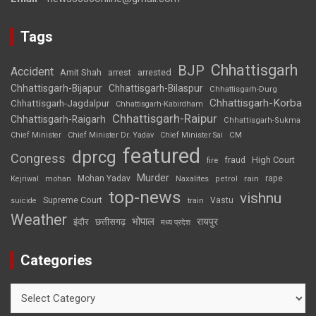
Tags
Chhattisgarh
BJP
Accident
Amit Shah
arrested
arrest
Chhattisgarh-Bijapur
Chhattisgarh-Bilaspur
Chhattisgarh-Durg
Chhattisgarh-Korba
Chhattisgarh-Jagdalpur
Chhattisgarh-Kabirdham
Chhattisgarh-Raipur
Chhattisgarh-Raigarh
Chhattisgarh-Sukma
CM
Chief Minister
Chief Minister Dr. Yadav
Chief Minister Sai
featured
dprcg
Congress
High Court
fire
fraud
Murder
rape
Mohan Yadav
Naxalites
rain
Kejriwal
mohan
petrol
top-news
vishnu
Supreme Court
Vastu
suicide
train
Weather
भोपाल
रायपुर
इंदौर
छत्तीसगढ़
मध्य प्रदेश
Categories
Categories