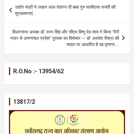
b
n
s
gr
Li
e
Post
उद्योग मंत्री ने लखन लाल देवांगन दी बाबा गुरु घासीदास जयंती की
o
g
A
a
n
navigation
शुभकामनाएं….
o
er
p
m
k
k
p
विधानसभा अध्यक्ष डॉ. रमन सिंह और सीएम विष्णु देव साय ने किया “मेरी
नज़र से अरुणाचल प्रदेश” पुस्तक का विमोचन — डॉ. अवधेश मिश्रा की
यात्रा पर आधारित है यह वृत्तान्त…..
R.O.No :- 13954/62
13817/2