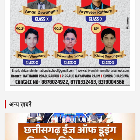
अन्य ख़बरें