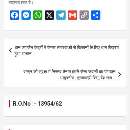
स्वास्थ्य लाभ दे।
F
M
W
X
T
G
C
S
a
es
h
el
m
o
h
ce
se
at
e
ail
py
ar
b
n
s
gr
Li
e
Post
धान उपार्जन केंद्रों में बेहतर व्यवस्थाओं से किसानों के लिए धान विक्रय
o
g
A
a
n
navigation
हुआ आसान…
o
er
p
m
k
k
p
राष्ट्र की सुरक्षा में निरंतर तैनात हमारे सैन्य जवानों का योगदान
अतुलनीय : मुख्यमंत्री विष्णु देव साय….
R.O.No :- 13954/62