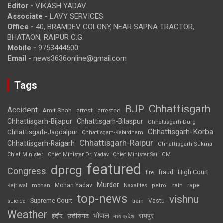
Editor -
VIKASH YADAV
Associate -
LAVY SERVICES
Office -
40, BRAMDEV COLONY, NEAR SAPNA TRACTOR,
BHATAON, RAIPUR C.G.
Mobile -
9753444500
Email -
news3636online@gmail.com
Tags
Chhattisgarh
BJP
Accident
Amit Shah
arrested
arrest
Chhattisgarh-Bijapur
Chhattisgarh-Bilaspur
Chhattisgarh-Durg
Chhattisgarh-Korba
Chhattisgarh-Jagdalpur
Chhattisgarh-Kabirdham
Chhattisgarh-Raipur
Chhattisgarh-Raigarh
Chhattisgarh-Sukma
CM
Chief Minister
Chief Minister Dr. Yadav
Chief Minister Sai
featured
dprcg
Congress
High Court
fire
fraud
Murder
rape
Mohan Yadav
Naxalites
rain
Kejriwal
mohan
petrol
top-news
vishnu
Supreme Court
Vastu
suicide
train
Weather
भोपाल
रायपुर
इंदौर
छत्तीसगढ़
मध्य प्रदेश