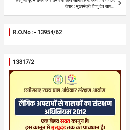
सरगुजा पूरे मनोयोग और उमंग के साथ ओलंपिक के आयोजन के लिए
तैयार : मुख्यमंत्री विष्णु देव साय…..
R.O.No :- 13954/62
13817/2