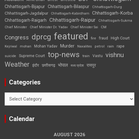
Chhattisgarh-Bijapur
Chhattisgarh-Bilaspur
Chhattisgarh-Durg
Chhattisgarh-Korba
Chhattisgarh-Jagdalpur
Chhattisgarh-Kabirdham
Chhattisgarh-Raipur
Chhattisgarh-Raigarh
Chhattisgarh-Sukma
CM
Chief Minister
Chief Minister Dr. Yadav
Chief Minister Sai
featured
dprcg
Congress
High Court
fire
fraud
Murder
rape
Mohan Yadav
Naxalites
rain
Kejriwal
mohan
petrol
top-news
vishnu
Supreme Court
Vastu
suicide
train
Weather
भोपाल
रायपुर
इंदौर
छत्तीसगढ़
मध्य प्रदेश
Categories
Categories
Calendar
AUGUST 2026