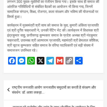
लगभग 300 युवक-युवतियों का पंजीयन किया गया। इसके साथ ही समाज की
आंतरिक गतिविधियों से संबंधित बैठकों का आयोजन भी किया गया, जिनमें
सामाजिक संगठन, शिक्षा, रोजगार, कला संरक्षण और भविष्य की योजनाओं पर
विमर्श हुआ।
कार्यक्रम में मुख्यमंत्री श्री साय को समाज के युवा, कुमारी अंकिता प्रजापति
एवं श्री दुर्गेश चक्रधारी ने, उनकी पेंटिंग भेंट की।कार्यक्रम में विधायक श्री
इंद्रकुमार साहू, छत्तीसगढ़ कुम्भकार समाज के प्रदेश अध्यक्ष श्री नंदकुमार
चक्रधारी, उपाध्यक्ष श्री आत्माराम प्रजापति, महामंत्री श्री हेमलाल कौशिक,
श्री सूरज कुम्भकार सहित समाज के वरिष्ठ पदाधिकारी एवं बड़ी संख्या में
समाजजन उपस्थित रहे।
F
M
W
X
T
G
C
S
a
es
h
el
m
o
h
ce
se
at
e
ail
py
ar
b
n
s
gr
Li
e
Post
राष्ट्रीय जनजाति आयोग जनजातीय समुदायों का करती है संरक्षण और
o
g
A
a
n
navigation
संवर्धन: डॉ. आशा लकड़ा….
o
er
p
m
k
k
p