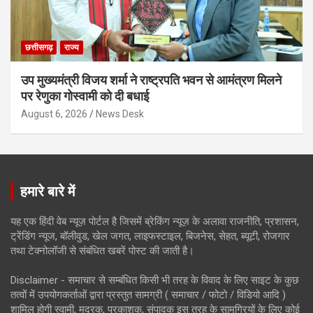
छत्तीसगढ़
राज्य
उप मुख्यमंत्री विजय शर्मा ने राष्ट्रपति भवन से आमंत्रण मिलने
पर रेणुका गोस्वामी को दी बधाई
August 6, 2026
News Desk
हमारे बारे में
यह एक हिंदी वेब न्यूज़ पोर्टल है जिसमें ब्रेकिंग न्यूज़ के अलावा राजनीति, प्रशासन,
ट्रेंडिंग न्यूज, बॉलीवुड, खेल जगत, लाइफस्टाइल, बिजनेस, सेहत, ब्यूटी, रोजगार
तथा टेक्नोलॉजी से संबंधित खबरें पोस्ट की जाती है।
Disclaimer - समाचार से सम्बंधित किसी भी तरह के विवाद के लिए साइट के कुछ
तत्वों में उपयोगकर्ताओं द्वारा प्रस्तुत सामग्री ( समाचार / फोटो / विडियो आदि )
शामिल होगी स्वामी, मुद्रक, प्रकाशक, संपादक इस तरह के सामग्रियों के लिए कोई