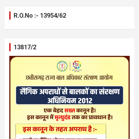
R.O.No :- 13954/62
13817/2