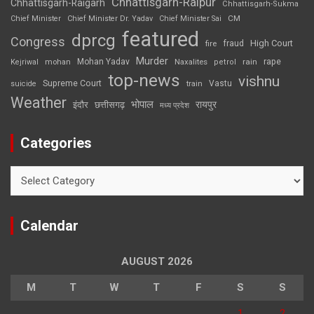
Chhattisgarh-Raipur
Chhattisgarh-Raigarh
Chhattisgarh-Sukma
CM
Chief Minister
Chief Minister Dr. Yadav
Chief Minister Sai
featured
dprcg
Congress
High Court
fire
fraud
Murder
rape
Mohan Yadav
Naxalites
rain
Kejriwal
mohan
petrol
top-news
vishnu
Supreme Court
Vastu
suicide
train
Weather
भोपाल
रायपुर
इंदौर
छत्तीसगढ़
मध्य प्रदेश
Categories
Categories
Calendar
AUGUST 2026
M
T
W
T
F
S
S
1
2