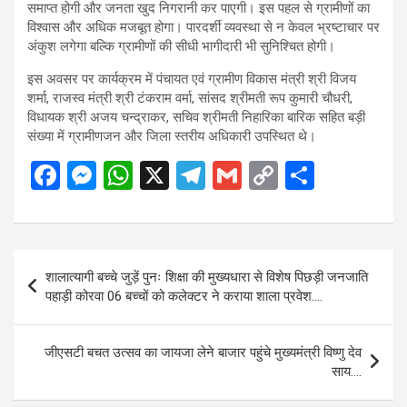
समाप्त होगी और जनता खुद निगरानी कर पाएगी। इस पहल से ग्रामीणों का
विश्वास और अधिक मजबूत होगा। पारदर्शी व्यवस्था से न केवल भ्रष्टाचार पर
अंकुश लगेगा बल्कि ग्रामीणों की सीधी भागीदारी भी सुनिश्चित होगी।
इस अवसर पर कार्यक्रम में पंचायत एवं ग्रामीण विकास मंत्री श्री विजय
शर्मा, राजस्व मंत्री श्री टंकराम वर्मा, सांसद श्रीमती रूप कुमारी चौधरी,
विधायक श्री अजय चन्द्राकर, सचिव श्रीमती निहारिका बारिक सहित बड़ी
संख्या में ग्रामीणजन और जिला स्तरीय अधिकारी उपस्थित थे।
F
M
W
X
T
G
C
S
a
es
h
el
m
o
h
ce
se
at
e
ail
py
ar
b
n
s
gr
Li
e
Post
शालात्यागी बच्चे जुड़ें पुनः शिक्षा की मुख्यधारा से विशेष पिछड़ी जनजाति
o
g
A
a
n
navigation
पहाड़ी कोरवा 06 बच्चों को कलेक्टर ने कराया शाला प्रवेश….
o
er
p
m
k
k
p
जीएसटी बचत उत्सव का जायजा लेने बाजार पहुंचे मुख्यमंत्री विष्णु देव
साय….