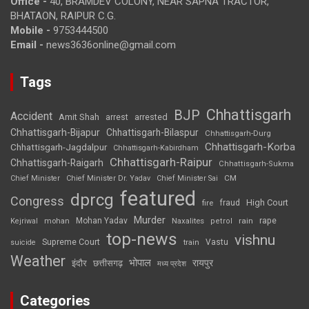
Office -
40, BRAMDEV COLONY, NEAR SAPNA TRACTOR,
BHATAON, RAIPUR C.G.
Mobile -
9753444500
Email -
news3636online@gmail.com
Tags
Chhattisgarh
BJP
Accident
Amit Shah
arrested
arrest
Chhattisgarh-Bijapur
Chhattisgarh-Bilaspur
Chhattisgarh-Durg
Chhattisgarh-Korba
Chhattisgarh-Jagdalpur
Chhattisgarh-Kabirdham
Chhattisgarh-Raipur
Chhattisgarh-Raigarh
Chhattisgarh-Sukma
CM
Chief Minister
Chief Minister Dr. Yadav
Chief Minister Sai
featured
dprcg
Congress
High Court
fire
fraud
Murder
rape
Mohan Yadav
Naxalites
rain
Kejriwal
mohan
petrol
top-news
vishnu
Supreme Court
Vastu
suicide
train
Weather
भोपाल
रायपुर
इंदौर
छत्तीसगढ़
मध्य प्रदेश
Categories