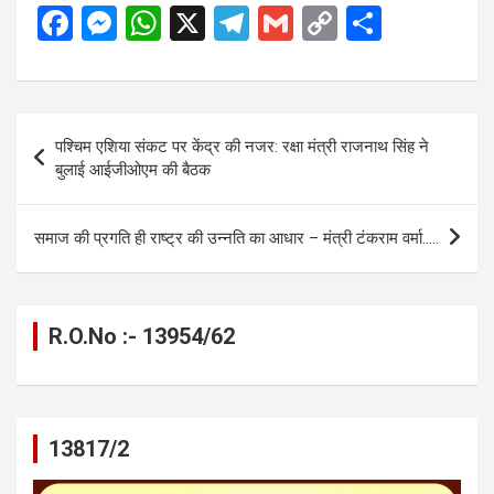
F
M
W
X
T
G
C
S
a
es
h
el
m
o
h
ce
se
at
e
ail
py
ar
b
n
s
gr
Li
e
Post
पश्चिम एशिया संकट पर केंद्र की नजर: रक्षा मंत्री राजनाथ सिंह ने
o
g
A
a
n
navigation
बुलाई आईजीओएम की बैठक
o
er
p
m
k
k
p
समाज की प्रगति ही राष्ट्र की उन्नति का आधार – मंत्री टंकराम वर्मा…..
R.O.No :- 13954/62
13817/2