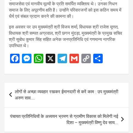
समाजसेवा एवं मानवीय मूल्यों के प्रति समर्पित व्यक्तित्व थे। उनका निधन
समाज के लिए अपूरणीय क्षति है। उन्होंने परिवारजनों को इस कठिन समय में
धैर्य एवं संबल प्रदान करने की कामना की।
इस अवसर पर उप मुख्यमंत्री श्री विजय शर्मा, विधायक श्री राजेश मूणत,
विधायक श्री सम्पत अग्रवाल, श्री छगन मुंदड़ा, मुख्यमंत्री के प्रमुख सचिव
श्री सुबोध कुमार सिंह सहित अनेक जनप्रतिनिधि एवं गणमान्य नागरिक
उपस्थित थे।
F
M
W
X
T
G
C
S
a
es
h
el
m
o
h
ce
se
at
e
ail
py
ar
b
n
s
gr
Li
e
Post
लोगों से अच्छा व्यवहार रखकर ईमानदारी से करें काम : उप मुख्यमंत्री
o
g
A
a
n
navigation
अरुण साव…..
o
er
p
m
k
k
p
पंचायत प्रतिनिधियों के अध्ययन भ्रमण से ग्रामीण विकास को मिलेगी नई
दिशा – मुख्यमंत्री विष्णु देव साय….