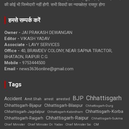
की कोई भी जिम्मेदारी नहीं होगी. सभी विवादों का न्यायक्षेत्र रायपुर होगा
हमसे सम्पर्क करें
Owner -
JAI PRAKASH DEWANGAN
Editor -
VIKASH YADAV
Associate -
LAVY SERVICES
Office -
40, BRAMDEV COLONY, NEAR SAPNA TRACTOR,
BHATAON, RAIPUR C.G.
Mobile -
9753444500
Email -
news3636online@gmail.com
Tags
Chhattisgarh
BJP
Accident
Amit Shah
arrested
arrest
Chhattisgarh-Bijapur
Chhattisgarh-Bilaspur
Chhattisgarh-Durg
Chhattisgarh-Korba
Chhattisgarh-Jagdalpur
Chhattisgarh-Kabirdham
Chhattisgarh-Raipur
Chhattisgarh-Raigarh
Chhattisgarh-Sukma
CM
Chief Minister
Chief Minister Dr. Yadav
Chief Minister Sai