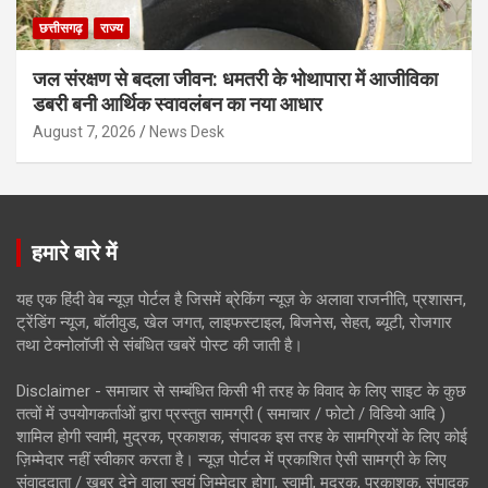
छत्तीसगढ़
राज्य
जल संरक्षण से बदला जीवन: धमतरी के भोथापारा में आजीविका
डबरी बनी आर्थिक स्वावलंबन का नया आधार
August 7, 2026
News Desk
हमारे बारे में
यह एक हिंदी वेब न्यूज़ पोर्टल है जिसमें ब्रेकिंग न्यूज़ के अलावा राजनीति, प्रशासन,
ट्रेंडिंग न्यूज, बॉलीवुड, खेल जगत, लाइफस्टाइल, बिजनेस, सेहत, ब्यूटी, रोजगार
तथा टेक्नोलॉजी से संबंधित खबरें पोस्ट की जाती है।
Disclaimer - समाचार से सम्बंधित किसी भी तरह के विवाद के लिए साइट के कुछ
तत्वों में उपयोगकर्ताओं द्वारा प्रस्तुत सामग्री ( समाचार / फोटो / विडियो आदि )
शामिल होगी स्वामी, मुद्रक, प्रकाशक, संपादक इस तरह के सामग्रियों के लिए कोई
ज़िम्मेदार नहीं स्वीकार करता है। न्यूज़ पोर्टल में प्रकाशित ऐसी सामग्री के लिए
संवाददाता / खबर देने वाला स्वयं जिम्मेदार होगा, स्वामी, मुद्रक, प्रकाशक, संपादक