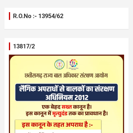
R.O.No :- 13954/62
13817/2