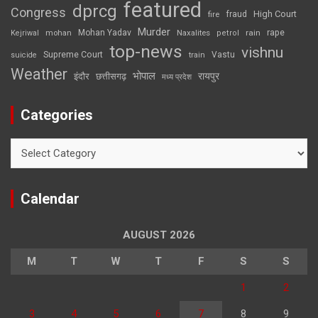
featured
dprcg
Congress
High Court
fire
fraud
Murder
rape
Mohan Yadav
Naxalites
rain
Kejriwal
mohan
petrol
top-news
vishnu
Supreme Court
Vastu
suicide
train
Weather
भोपाल
रायपुर
इंदौर
छत्तीसगढ़
मध्य प्रदेश
Categories
Categories
Calendar
AUGUST 2026
M
T
W
T
F
S
S
1
2
3
4
5
6
7
8
9