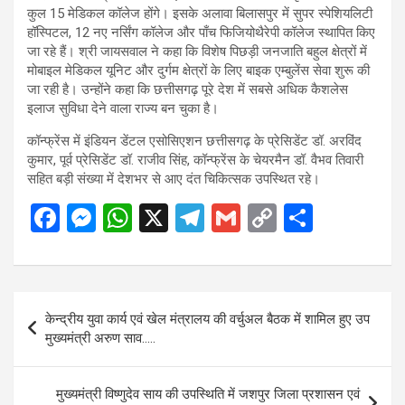
कुल 15 मेडिकल कॉलेज होंगे। इसके अलावा बिलासपुर में सुपर स्पेशियलिटी
हॉस्पिटल, 12 नए नर्सिंग कॉलेज और पाँच फिजियोथैरेपी कॉलेज स्थापित किए
जा रहे हैं। श्री जायसवाल ने कहा कि विशेष पिछड़ी जनजाति बहुल क्षेत्रों में
मोबाइल मेडिकल यूनिट और दुर्गम क्षेत्रों के लिए बाइक एम्बुलेंस सेवा शुरू की
जा रही है। उन्होंने कहा कि छत्तीसगढ़ पूरे देश में सबसे अधिक कैशलेस
इलाज सुविधा देने वाला राज्य बन चुका है।
कॉन्फ्रेंस में इंडियन डेंटल एसोसिएशन छत्तीसगढ़ के प्रेसिडेंट डॉ. अरविंद
कुमार, पूर्व प्रेसिडेंट डॉ. राजीव सिंह, कॉन्फ्रेंस के चेयरमैन डॉ. वैभव तिवारी
सहित बड़ी संख्या में देशभर से आए दंत चिकित्सक उपस्थित रहे।
F
M
W
X
T
G
C
S
a
es
h
el
m
o
h
ce
se
at
e
ail
py
ar
b
n
s
gr
Li
e
Post
केन्द्रीय युवा कार्य एवं खेल मंत्रालय की वर्चुअल बैठक में शामिल हुए उप
o
g
A
a
n
navigation
मुख्यमंत्री अरुण साव…..
o
er
p
m
k
k
p
मुख्यमंत्री विष्णुदेव साय की उपस्थिति में जशपुर जिला प्रशासन एवं