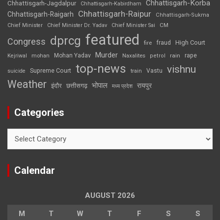
Chhattisgarh-Korba
Chhattisgarh-Jagdalpur
Chhattisgarh-Kabirdham
Chhattisgarh-Raipur
Chhattisgarh-Raigarh
Chhattisgarh-Sukma
CM
Chief Minister
Chief Minister Dr. Yadav
Chief Minister Sai
featured
dprcg
Congress
High Court
fire
fraud
Murder
rape
Mohan Yadav
Naxalites
rain
Kejriwal
mohan
petrol
top-news
vishnu
Supreme Court
Vastu
suicide
train
Weather
भोपाल
रायपुर
इंदौर
छत्तीसगढ़
मध्य प्रदेश
Categories
Categories
Calendar
AUGUST 2026
M
T
W
T
F
S
S