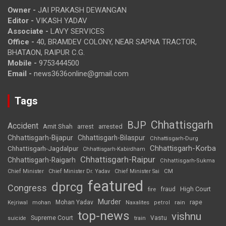
Owner -
JAI PRAKASH DEWANGAN
Editor -
VIKASH YADAV
Associate -
LAVY SERVICES
Office -
40, BRAMDEV COLONY, NEAR SAPNA TRACTOR,
BHATAON, RAIPUR C.G.
Mobile -
9753444500
Email -
news3636online@gmail.com
Tags
Chhattisgarh
BJP
Accident
Amit Shah
arrested
arrest
Chhattisgarh-Bijapur
Chhattisgarh-Bilaspur
Chhattisgarh-Durg
Chhattisgarh-Korba
Chhattisgarh-Jagdalpur
Chhattisgarh-Kabirdham
Chhattisgarh-Raipur
Chhattisgarh-Raigarh
Chhattisgarh-Sukma
CM
Chief Minister
Chief Minister Dr. Yadav
Chief Minister Sai
featured
dprcg
Congress
High Court
fire
fraud
Murder
rape
Mohan Yadav
Naxalites
rain
Kejriwal
mohan
petrol
top-news
vishnu
Supreme Court
Vastu
suicide
train