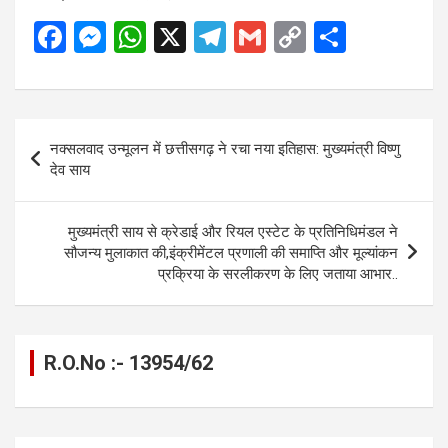
F
M
W
X
T
G
C
S
a
es
h
el
m
o
h
ce
se
at
e
ail
py
ar
b
n
s
gr
Li
e
Post
नक्सलवाद उन्मूलन में छत्तीसगढ़ ने रचा नया इतिहास: मुख्यमंत्री विष्णु
o
g
A
a
n
navigation
देव साय
o
er
p
m
k
k
p
मुख्यमंत्री साय से क्रेडाई और रियल एस्टेट के प्रतिनिधिमंडल ने
सौजन्य मुलाकात की,इंक्रीमेंटल प्रणाली की समाप्ति और मूल्यांकन
प्रक्रिया के सरलीकरण के लिए जताया आभार..
R.O.No :- 13954/62