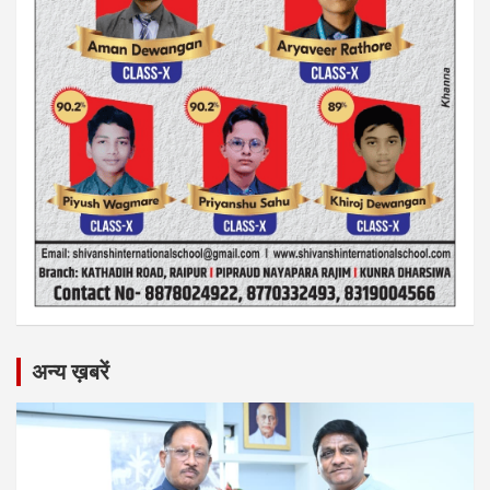
अन्य ख़बरें