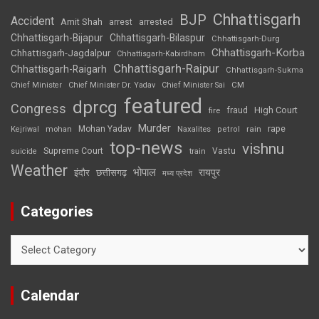
Chhattisgarh
BJP
Accident
Amit Shah
arrested
arrest
Chhattisgarh-Bijapur
Chhattisgarh-Bilaspur
Chhattisgarh-Durg
Chhattisgarh-Korba
Chhattisgarh-Jagdalpur
Chhattisgarh-Kabirdham
Chhattisgarh-Raipur
Chhattisgarh-Raigarh
Chhattisgarh-Sukma
CM
Chief Minister
Chief Minister Dr. Yadav
Chief Minister Sai
featured
dprcg
Congress
High Court
fire
fraud
Murder
rape
Mohan Yadav
Naxalites
rain
Kejriwal
mohan
petrol
top-news
vishnu
Supreme Court
Vastu
suicide
train
Weather
भोपाल
रायपुर
इंदौर
छत्तीसगढ़
मध्य प्रदेश
Categories
Categories
Calendar