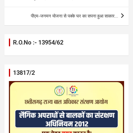
o
g
A
a
n
navigation
o
er
p
m
k
पीएम-जनमन योजना से पक्के घर का सपना हुआ साकार….
k
p
R.O.No :- 13954/62
13817/2