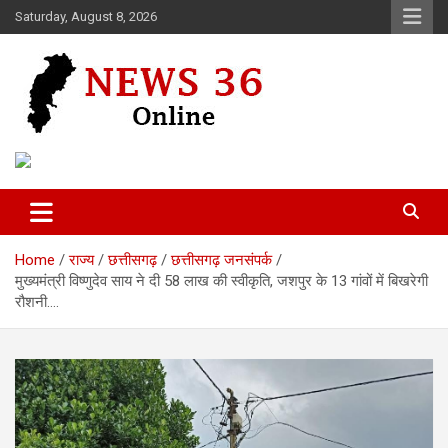
Skip
Saturday, August 8, 2026
to
content
Voice of 36garh
News 36
Home
राज्य
छत्तीसगढ़
छत्तीसगढ़ जनसंपर्क
मुख्यमंत्री विष्णुदेव साय ने दी 58 लाख की स्वीकृति, जशपुर के 13 गांवों में बिखरेगी
रौशनी….