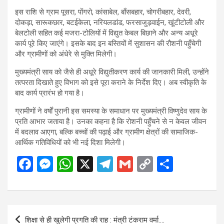
इस राशि से ग्राम पूसरा, पोंगरो, कांसाबेल, बाँसबहार, चोगरीबहार, देवरी,
दोकड़ा, सारूकछार, बटईकेला, नरियलडांड, फरसाजुड़वाईन, खूंटीटोली और
बेलटोली सहित कई मजरा-टोलियों में विद्युत केबल बिछाने और अन्य अधूरे
कार्य पूरे किए जाएंगे। इसके बाद इन बस्तियों में सुशासन की रौशनी पहुँचेगी
और ग्रामीणों को अंधेरे से मुक्ति मिलेगी।
मुख्यमंत्री साय को जैसे ही अधूरे विद्युतीकरण कार्य की जानकारी मिली, उन्होंने
तत्परता दिखाते हुए विभाग को इसे पूरा कराने के निर्देश दिए। अब स्वीकृति के
बाद कार्य प्रारंभ हो गया है।
ग्रामीणों ने वर्षों पुरानी इस समस्या के समाधान पर मुख्यमंत्री विष्णुदेव साय के
प्रति आभार जताया है। उनका कहना है कि रोशनी पहुँचने से न केवल जीवन
में बदलाव आएगा, बल्कि बच्चों की पढ़ाई और ग्रामीण क्षेत्रों की सामाजिक-
आर्थिक गतिविधियों को भी नई दिशा मिलेगी।
F
M
W
X
T
G
C
S
a
es
h
el
m
o
h
ce
se
at
e
ail
py
ar
b
n
s
gr
Li
e
Post
शिक्षा से ही खुलेगी प्रगति की राह : मंत्री टंकराम वर्मा….