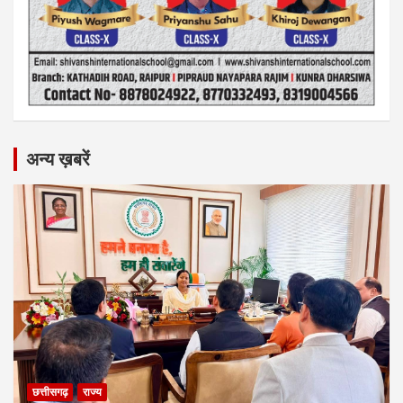
अन्य ख़बरें
छत्तीसगढ़
राज्य