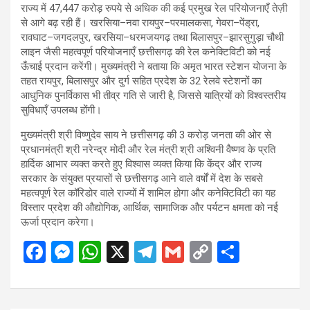
राज्य में 47,447 करोड़ रुपये से अधिक की कई प्रमुख रेल परियोजनाएँ तेज़ी
से आगे बढ़ रही हैं। खरसिया–नवा रायपुर–परमालकसा, गेवरा–पेंड्रा,
रावघाट–जगदलपुर, खरसिया–धरमजयगढ़ तथा बिलासपुर–झारसुगुड़ा चौथी
लाइन जैसी महत्वपूर्ण परियोजनाएँ छत्तीसगढ़ की रेल कनेक्टिविटी को नई
ऊँचाई प्रदान करेंगी। मुख्यमंत्री ने बताया कि अमृत भारत स्टेशन योजना के
तहत रायपुर, बिलासपुर और दुर्ग सहित प्रदेश के 32 रेलवे स्टेशनों का
आधुनिक पुनर्विकास भी तीव्र गति से जारी है, जिससे यात्रियों को विश्वस्तरीय
सुविधाएँ उपलब्ध होंगी।
मुख्यमंत्री श्री विष्णुदेव साय ने छत्तीसगढ़ की 3 करोड़ जनता की ओर से
प्रधानमंत्री श्री नरेन्द्र मोदी और रेल मंत्री श्री अश्विनी वैष्णव के प्रति
हार्दिक आभार व्यक्त करते हुए विश्वास व्यक्त किया कि केंद्र और राज्य
सरकार के संयुक्त प्रयासों से छत्तीसगढ़ आने वाले वर्षों में देश के सबसे
महत्वपूर्ण रेल कॉरिडोर वाले राज्यों में शामिल होगा और कनेक्टिविटी का यह
विस्तार प्रदेश की औद्योगिक, आर्थिक, सामाजिक और पर्यटन क्षमता को नई
ऊर्जा प्रदान करेगा।
F
M
W
X
T
G
C
S
a
es
h
el
m
o
h
ce
se
at
e
ail
py
ar