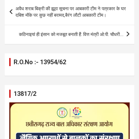
b
n
s
gr
Li
e
Post
अवैध शराब बिक्री की झूठा सूचना पर आबकारी टीम ने पत्रकार के घर
o
g
A
a
n
navigation
दबिश मौके पर कुछ नहीं बरामद,बैरंग लौटी आबकारी टीम।
o
er
p
m
k
k
p
कठिनाइयां ही इंसान को मजबूत बनाती हैं: वित्त मंत्री ओ.पी. चौधरी….
R.O.No :- 13954/62
13817/2