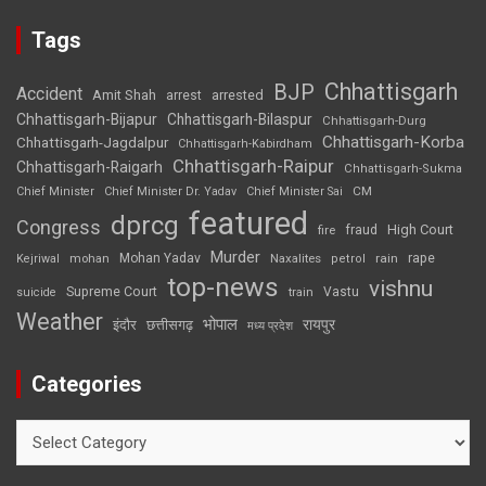
Tags
Chhattisgarh
BJP
Accident
Amit Shah
arrested
arrest
Chhattisgarh-Bijapur
Chhattisgarh-Bilaspur
Chhattisgarh-Durg
Chhattisgarh-Korba
Chhattisgarh-Jagdalpur
Chhattisgarh-Kabirdham
Chhattisgarh-Raipur
Chhattisgarh-Raigarh
Chhattisgarh-Sukma
CM
Chief Minister
Chief Minister Dr. Yadav
Chief Minister Sai
featured
dprcg
Congress
High Court
fire
fraud
Murder
rape
Mohan Yadav
Naxalites
rain
Kejriwal
mohan
petrol
top-news
vishnu
Supreme Court
Vastu
suicide
train
Weather
भोपाल
रायपुर
इंदौर
छत्तीसगढ़
मध्य प्रदेश
Categories
Categories