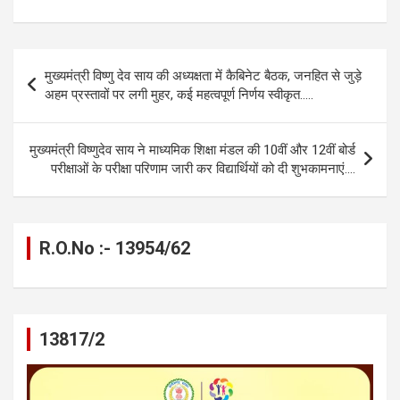
a
es
h
el
m
o
h
ce
se
at
e
ail
py
ar
b
n
s
gr
Li
e
Post
मुख्यमंत्री विष्णु देव साय की अध्यक्षता में कैबिनेट बैठक, जनहित से जुड़े
o
g
A
a
n
navigation
अहम प्रस्तावों पर लगी मुहर, कई महत्वपूर्ण निर्णय स्वीकृत…..
o
er
p
m
k
k
p
मुख्यमंत्री विष्णुदेव साय ने माध्यमिक शिक्षा मंडल की 10वीं और 12वीं बोर्ड
परीक्षाओं के परीक्षा परिणाम जारी कर विद्यार्थियों को दी शुभकामनाएं….
R.O.No :- 13954/62
13817/2