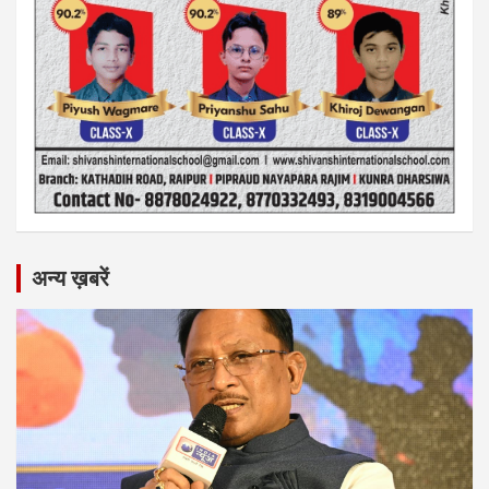
अन्य ख़बरें