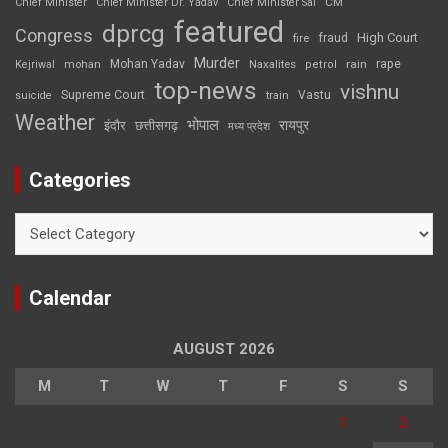
CM
Chief Minister
Chief Minister Dr. Yadav
Chief Minister Sai
featured
dprcg
Congress
High Court
fire
fraud
Murder
rape
Mohan Yadav
Naxalites
rain
Kejriwal
mohan
petrol
top-news
vishnu
Supreme Court
Vastu
suicide
train
Weather
भोपाल
रायपुर
इंदौर
छत्तीसगढ़
मध्य प्रदेश
Categories
Categories
Calendar
AUGUST 2026
M
T
W
T
F
S
S
1
2