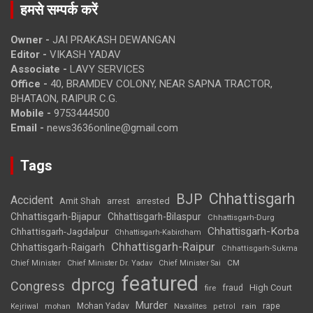
हमसे सम्पर्क करें
Owner -
JAI PRAKASH DEWANGAN
Editor -
VIKASH YADAV
Associate -
LAVY SERVICES
Office -
40, BRAMDEV COLONY, NEAR SAPNA TRACTOR,
BHATAON, RAIPUR C.G.
Mobile -
9753444500
Email -
news3636online@gmail.com
Tags
Chhattisgarh
BJP
Accident
Amit Shah
arrested
arrest
Chhattisgarh-Bijapur
Chhattisgarh-Bilaspur
Chhattisgarh-Durg
Chhattisgarh-Korba
Chhattisgarh-Jagdalpur
Chhattisgarh-Kabirdham
Chhattisgarh-Raipur
Chhattisgarh-Raigarh
Chhattisgarh-Sukma
CM
Chief Minister
Chief Minister Dr. Yadav
Chief Minister Sai
featured
dprcg
Congress
High Court
fire
fraud
Murder
rape
Mohan Yadav
Naxalites
rain
Kejriwal
mohan
petrol