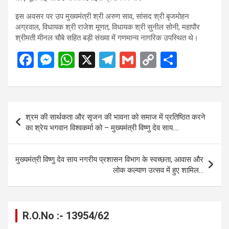
इस अवसर पर उप मुख्यमंत्री श्री अरुण साव, सांसद श्री बृजमोहन
अग्रवाल, विधायक श्री राजेश मूणत, विधायक श्री सुनील सोनी, महापौर
श्रीमती मीनल चौबे सहित बड़ी संख्या में गणमान्य नागरिक उपस्थित थे।
F
M
W
X
T
G
C
S
a
es
h
el
m
o
h
ce
se
at
e
ail
py
ar
b
n
s
gr
Li
e
Post
श्रम की सार्थकता और सृजन की भावना को समाज में प्रतिष्ठित करने
o
g
A
a
n
navigation
का श्रेय भगवान विश्वकर्मा को – मुख्यमंत्री विष्णु देव साय….
o
er
p
m
k
k
p
मुख्यमंत्री विष्णु देव साय नगरीय प्रशासन विभाग के स्वच्छता, आवास और
लोक कल्याण उत्सव में हुए शामिल…
R.O.No :- 13954/62