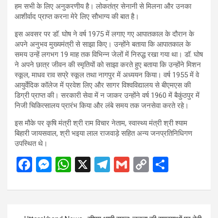
हम सभी के लिए अनुकरणीय है। लोकतंत्र सेनानी से मिलना और उनका
आशीर्वाद प्राप्त करना मेरे लिए सौभाग्य की बात है।
इस अवसर पर डॉ. घोष ने वर्ष 1975 में लगाए गए आपातकाल के दौरान के
अपने अनुभव मुख्यमंत्री से साझा किए। उन्होंने बताया कि आपातकाल के
समय उन्हें लगभग 19 माह तक विभिन्न जेलों में निरुद्ध रखा गया था। डॉ. घोष
ने अपने छात्र जीवन की स्मृतियों को साझा करते हुए बताया कि उन्होंने मिशन
स्कूल, माधव राव सप्रे स्कूल तथा नागपुर में अध्ययन किया। वर्ष 1955 में वे
आयुर्वेदिक कॉलेज में प्रवेश लिए और सागर विश्वविद्यालय से बीएमएस की
डिग्री प्राप्त की। सरकारी सेवा में न जाकर उन्होंने वर्ष 1960 में बैकुंठपुर में
निजी चिकित्सालय प्रारंभ किया और लंबे समय तक जनसेवा करते रहे।
इस मौके पर कृषि मंत्री श्री राम विचार नेताम, स्वास्थ्य मंत्री श्री श्याम
बिहारी जायसवाल, श्री भइया लाल राजवाड़े सहित अन्य जनप्रतिनिधिगण
उपस्थित थे।
F
M
W
X
T
G
C
S
a
es
h
el
m
o
h
ce
se
at
e
ail
py
ar
b
n
s
gr
Li
e
Post