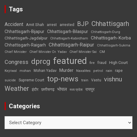
Tags
Chhattisgarh
BJP
Accident
Amit Shah
arrested
arrest
Chhattisgarh-Bijapur
Chhattisgarh-Bilaspur
Chhattisgarh-Durg
Chhattisgarh-Korba
Chhattisgarh-Jagdalpur
Chhattisgarh-Kabirdham
Chhattisgarh-Raipur
Chhattisgarh-Raigarh
Chhattisgarh-Sukma
CM
Chief Minister
Chief Minister Dr. Yadav
Chief Minister Sai
featured
dprcg
Congress
High Court
fire
fraud
Murder
rape
Mohan Yadav
Naxalites
rain
Kejriwal
mohan
petrol
top-news
vishnu
Supreme Court
Vastu
suicide
train
Weather
भोपाल
रायपुर
इंदौर
छत्तीसगढ़
मध्य प्रदेश
Categories
Categories