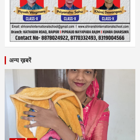
अन्य ख़बरें