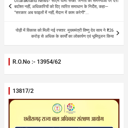
Uttarakhand News- सीएम धामी सख्त: जनता की समस्याओं पर देरी
o
g
A
a
n
navigation
बर्दाश्त नहीं, अधिकारियों को दिए त्वरित समाधान के निर्देश, कहा—
o
er
p
m
k
“सरकार अब फाइलों में नहीं, मैदान में काम करेगी”….
k
p
पोड़ी में विकास को मिली नई रफ्तार: मुख्यमंत्री विष्णु देव साय ने ₹126
करोड़ से अधिक के कार्यों का लोकार्पण एवं भूमिपूजन किया
R.O.No :- 13954/62
13817/2