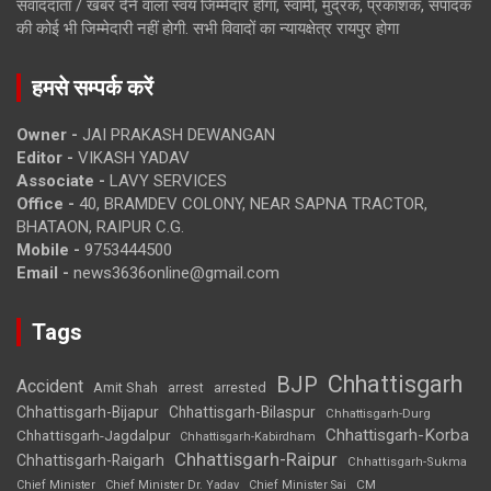
संवाददाता / खबर देने वाला स्वयं जिम्मेदार होगा, स्वामी, मुद्रक, प्रकाशक, संपादक
की कोई भी जिम्मेदारी नहीं होगी. सभी विवादों का न्यायक्षेत्र रायपुर होगा
हमसे सम्पर्क करें
Owner -
JAI PRAKASH DEWANGAN
Editor -
VIKASH YADAV
Associate -
LAVY SERVICES
Office -
40, BRAMDEV COLONY, NEAR SAPNA TRACTOR,
BHATAON, RAIPUR C.G.
Mobile -
9753444500
Email -
news3636online@gmail.com
Tags
Chhattisgarh
BJP
Accident
Amit Shah
arrested
arrest
Chhattisgarh-Bijapur
Chhattisgarh-Bilaspur
Chhattisgarh-Durg
Chhattisgarh-Korba
Chhattisgarh-Jagdalpur
Chhattisgarh-Kabirdham
Chhattisgarh-Raipur
Chhattisgarh-Raigarh
Chhattisgarh-Sukma
CM
Chief Minister
Chief Minister Dr. Yadav
Chief Minister Sai