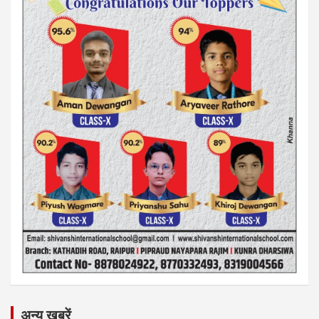
अन्य ख़बरें