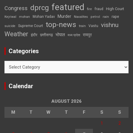
featured
dprcg
Congress
High Court
fire
fraud
Murder
rape
Mohan Yadav
Naxalites
rain
Kejriwal
mohan
petrol
top-news
vishnu
Supreme Court
Vastu
suicide
train
Weather
भोपाल
रायपुर
इंदौर
छत्तीसगढ़
मध्य प्रदेश
Categories
Categories
Calendar
AUGUST 2026
M
T
W
T
F
S
S
1
2