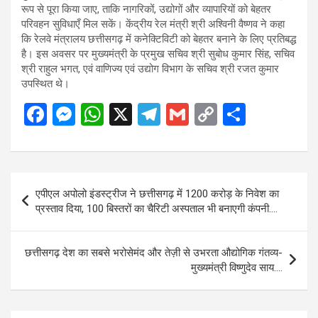
रूप से पूरा किया जाए, ताकि नागरिकों, उद्योगों और व्यापारियों को बेहतर
परिवहन सुविधाएँ मिल सकें। केंद्रीय रेल मंत्री श्री अश्विनी वैष्णव ने कहा
कि रेलवे मंत्रालय छत्तीसगढ़ में कनेक्टिविटी को बेहतर बनाने के लिए प्रतिबद्ध
है। इस अवसर पर मुख्यमंत्री के प्रमुख सचिव श्री सुबोध कुमार सिंह, सचिव
श्री राहुल भगत, एवं वाणिज्य एवं उद्योग विभाग के सचिव श्री रजत कुमार
उपस्थित थे।
F
M
W
X
T
G
C
S
a
es
h
el
m
o
h
ce
se
at
e
ail
py
ar
b
n
s
gr
Li
e
Post
एपीएल अपोलो इंडस्ट्रीज ने छत्तीसगढ़ में 1200 करोड़ के निवेश का
o
g
A
a
n
navigation
प्रस्ताव दिया, 100 बिस्तरों का चैरिटी अस्पताल भी बनाएगी कंपनी….
o
er
p
m
k
k
p
छत्तीसगढ़ देश का सबसे भरोसेमंद और तेज़ी से उभरता औद्योगिक गंतव्य-
मुख्यमंत्री विष्णुदेव साय….