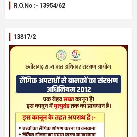
R.O.No :- 13954/62
13817/2