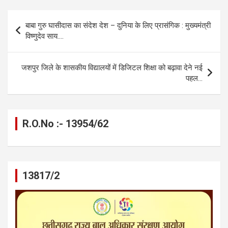
ce
se
at
e
ail
py
ar
b
n
s
gr
Li
e
Post
बाबा गुरु घासीदास का संदेश देश – दुनिया के लिए प्रासंगिक : मुख्यमंत्री
o
g
A
a
n
navigation
विष्णुदेव साय….
o
er
p
m
k
k
p
जशपुर जिले के शासकीय विद्यालयों में डिजिटल शिक्षा को बढ़ावा देने नई
पहल…
R.O.No :- 13954/62
13817/2