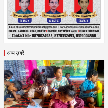
अन्य ख़बरें