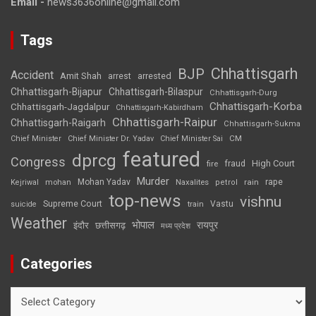
Email -
news3636online@gmail.com
Tags
Chhattisgarh
BJP
Accident
Amit Shah
arrested
arrest
Chhattisgarh-Bijapur
Chhattisgarh-Bilaspur
Chhattisgarh-Durg
Chhattisgarh-Korba
Chhattisgarh-Jagdalpur
Chhattisgarh-Kabirdham
Chhattisgarh-Raipur
Chhattisgarh-Raigarh
Chhattisgarh-Sukma
CM
Chief Minister
Chief Minister Dr. Yadav
Chief Minister Sai
featured
dprcg
Congress
High Court
fire
fraud
Murder
rape
Mohan Yadav
Naxalites
rain
Kejriwal
mohan
petrol
top-news
vishnu
Supreme Court
Vastu
suicide
train
Weather
भोपाल
रायपुर
इंदौर
छत्तीसगढ़
मध्य प्रदेश
Categories
Categories