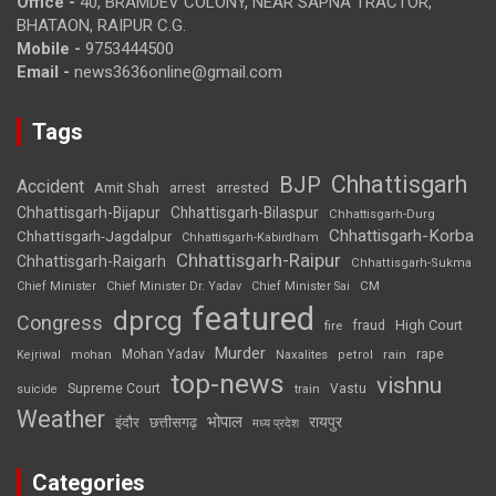
Office -
40, BRAMDEV COLONY, NEAR SAPNA TRACTOR,
BHATAON, RAIPUR C.G.
Mobile -
9753444500
Email -
news3636online@gmail.com
Tags
Chhattisgarh
BJP
Accident
Amit Shah
arrested
arrest
Chhattisgarh-Bijapur
Chhattisgarh-Bilaspur
Chhattisgarh-Durg
Chhattisgarh-Korba
Chhattisgarh-Jagdalpur
Chhattisgarh-Kabirdham
Chhattisgarh-Raipur
Chhattisgarh-Raigarh
Chhattisgarh-Sukma
CM
Chief Minister
Chief Minister Dr. Yadav
Chief Minister Sai
featured
dprcg
Congress
High Court
fire
fraud
Murder
rape
Mohan Yadav
Naxalites
rain
Kejriwal
mohan
petrol
top-news
vishnu
Supreme Court
Vastu
suicide
train
Weather
भोपाल
रायपुर
इंदौर
छत्तीसगढ़
मध्य प्रदेश
Categories