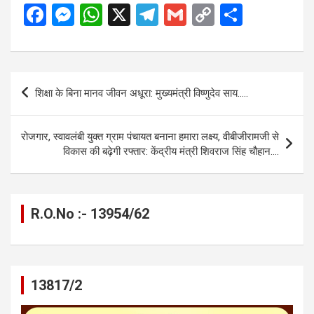
F
M
W
X
T
G
C
S
a
es
h
el
m
o
h
ce
se
at
e
ail
py
ar
b
n
s
gr
Li
e
Post
शिक्षा के बिना मानव जीवन अधूरा: मुख्यमंत्री विष्णुदेव साय…..
o
g
A
a
n
navigation
o
er
p
m
k
रोजगार, स्वावलंबी युक्त ग्राम पंचायत बनाना हमारा लक्ष्य, वीबीजीरामजी से
k
p
विकास की बढ़ेगी रफ्तार: केंद्रीय मंत्री शिवराज सिंह चौहान….
R.O.No :- 13954/62
13817/2