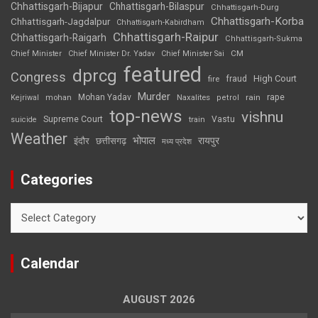
Chhattisgarh-Bijapur
Chhattisgarh-Bilaspur
Chhattisgarh-Durg
Chhattisgarh-Korba
Chhattisgarh-Jagdalpur
Chhattisgarh-Kabirdham
Chhattisgarh-Raipur
Chhattisgarh-Raigarh
Chhattisgarh-Sukma
CM
Chief Minister
Chief Minister Dr. Yadav
Chief Minister Sai
featured
dprcg
Congress
High Court
fire
fraud
Murder
rape
Mohan Yadav
Naxalites
rain
Kejriwal
mohan
petrol
top-news
vishnu
Supreme Court
Vastu
suicide
train
Weather
भोपाल
रायपुर
इंदौर
छत्तीसगढ़
मध्य प्रदेश
Categories
Categories
Calendar
AUGUST 2026