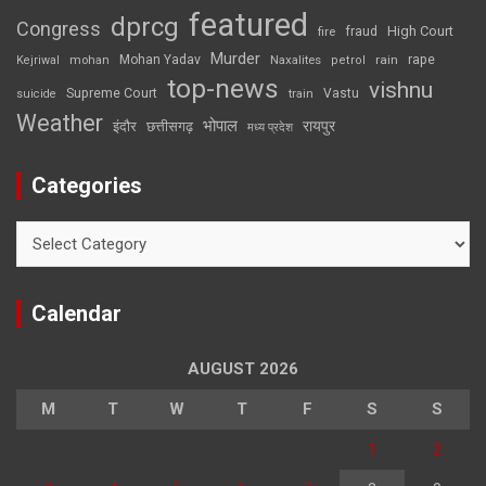
featured
dprcg
Congress
High Court
fire
fraud
Murder
rape
Mohan Yadav
Naxalites
rain
Kejriwal
mohan
petrol
top-news
vishnu
Supreme Court
Vastu
suicide
train
Weather
भोपाल
रायपुर
इंदौर
छत्तीसगढ़
मध्य प्रदेश
Categories
Categories
Calendar
AUGUST 2026
M
T
W
T
F
S
S
1
2