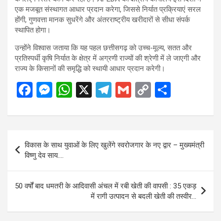
एक मजबूत संस्थागत आधार प्रदान करेगा, जिससे निर्यात प्रक्रियाएं सरल
होंगी, गुणवत्ता मानक सुधरेंगे और अंतरराष्ट्रीय खरीदारों से सीधा संपर्क
स्थापित होगा।
उन्होंने विश्वास जताया कि यह पहल छत्तीसगढ़ को उच्च-मूल्य, सतत और
प्रतिस्पर्धी कृषि निर्यात के क्षेत्र में अग्रणी राज्यों की श्रेणी में ले जाएगी और
राज्य के किसानों की समृद्धि को स्थायी आधार प्रदान करेगी।
F
M
W
X
T
G
C
S
a
es
h
el
m
o
h
ce
se
at
e
ail
py
ar
b
n
s
gr
Li
e
Post
विकास के साथ युवाओं के लिए खुलेंगे स्वरोजगार के नए द्वार – मुख्यमंत्री
o
g
A
a
n
navigation
विष्णु देव साय….
o
er
p
m
k
k
p
50 वर्षों बाद धमतरी के आदिवासी अंचल में रबी खेती की वापसी : 35 एकड़
में रागी उत्पादन से बदली खेती की तस्वीर…