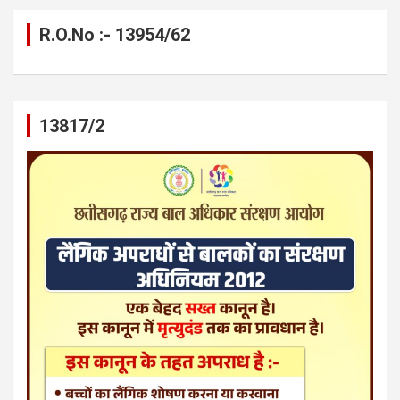
R.O.No :- 13954/62
13817/2