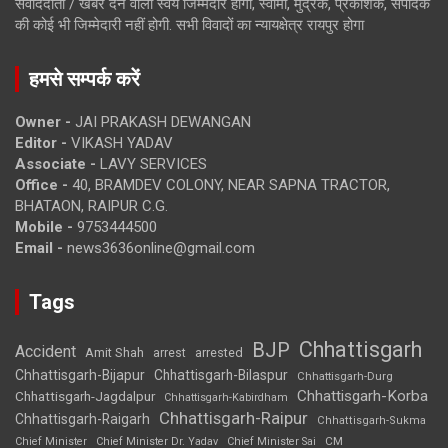
संवाददाता / खबर देने वाला स्वयं जिम्मेदार होगा, स्वामी, मुद्रक, प्रकाशक, संपादक
की कोई भी जिम्मेदारी नहीं होगी. सभी विवादों का न्यायक्षेत्र रायपुर होगा
हमसे सम्पर्क करें
Owner -
JAI PRAKASH DEWANGAN
Editor -
VIKASH YADAV
Associate -
LAVY SERVICES
Office -
40, BRAMDEV COLONY, NEAR SAPNA TRACTOR,
BHATAON, RAIPUR C.G.
Mobile -
9753444500
Email -
news3636online@gmail.com
Tags
Chhattisgarh
BJP
Accident
Amit Shah
arrested
arrest
Chhattisgarh-Bijapur
Chhattisgarh-Bilaspur
Chhattisgarh-Durg
Chhattisgarh-Korba
Chhattisgarh-Jagdalpur
Chhattisgarh-Kabirdham
Chhattisgarh-Raipur
Chhattisgarh-Raigarh
Chhattisgarh-Sukma
CM
Chief Minister
Chief Minister Dr. Yadav
Chief Minister Sai