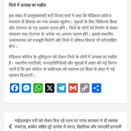
जिले में उत्साह का माहौल
इस संबंध में उपमुख्यमंत्री श्री विजय शर्मा ने कहा कि मेडिकल कॉलेज
स्थापना से विकास का नया अध्याय खुलेगा। युवाओं के लिए चिकित्सा शिक्षा
और रोजगार के नए अवसर प्राप्त होंगे। जिले के लोगों को निर्माण से लेकर
संचालन तक रोजगार के अनेक नए अवसर प्राप्त होंगे। इससे स्थानीय
अर्थव्यवस्था को मजबूती मिलेगी और जिले में कौशल विकास भी प्रोत्साहित
होगा।
मेडिकल कॉलेज के भूमिपूजन को लेकर जिले के लोगों में उत्साह का माहौल
है। स्थानीय नागरिकों, जनप्रतिनिधियों और युवाओं में आशा की नई किरण
जागी है कि इस कॉलेज से कबीरधाम को स्वास्थ्य एवं शिक्षा के क्षेत्र में नई
पहचान दिलाएगी।
F
M
W
X
T
G
C
S
a
es
h
el
m
o
h
ce
se
at
e
ail
py
ar
b
n
s
gr
Li
e
Post
गाईडलाइन दरों को लेकर फैल रहे भ्रम पर राज्य सरकार ने दी व्यापक
o
g
A
a
n
navigation
स्पष्टता, कांकेर सहित पूरे प्रदेश में सरल, वैज्ञानिक और पारदर्शी प्रणाली