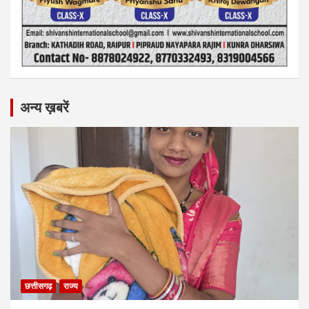
अन्य ख़बरें
छत्तीसगढ़
राज्य