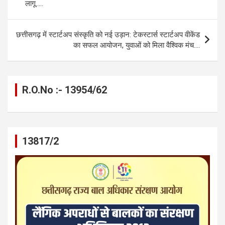
o
er
p
m
k
लागू…..
k
p
छत्तीसगढ़ में स्टार्टअप संस्कृति को नई उड़ान: टेकस्टार्स स्टार्टअप वीकेंड
का सफल आयोजन, युवाओं को मिला वैश्विक मंच….
R.O.No :- 13954/62
13817/2