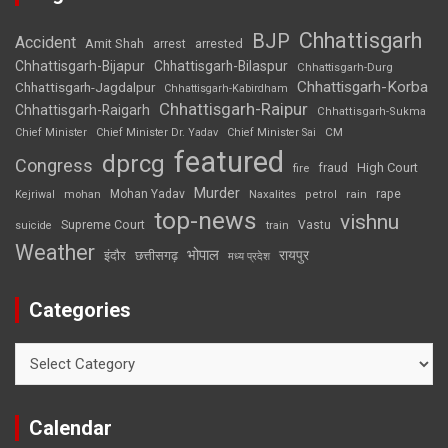
Chhattisgarh
BJP
Accident
Amit Shah
arrested
arrest
Chhattisgarh-Bijapur
Chhattisgarh-Bilaspur
Chhattisgarh-Durg
Chhattisgarh-Korba
Chhattisgarh-Jagdalpur
Chhattisgarh-Kabirdham
Chhattisgarh-Raipur
Chhattisgarh-Raigarh
Chhattisgarh-Sukma
CM
Chief Minister
Chief Minister Dr. Yadav
Chief Minister Sai
featured
dprcg
Congress
High Court
fire
fraud
Murder
rape
Mohan Yadav
Naxalites
rain
Kejriwal
mohan
petrol
top-news
vishnu
Supreme Court
Vastu
suicide
train
Weather
भोपाल
रायपुर
इंदौर
छत्तीसगढ़
मध्य प्रदेश
Categories
Categories
Calendar