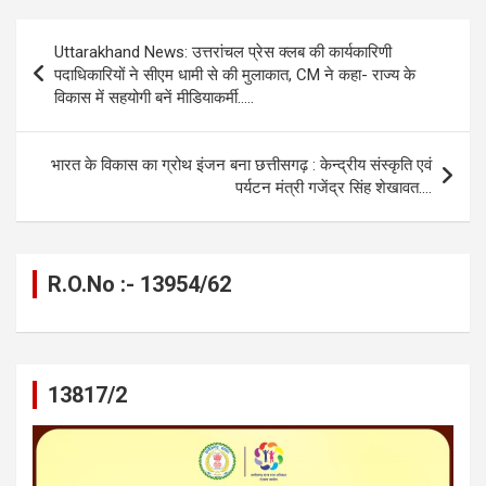
b
n
s
gr
Li
e
Post
Uttarakhand News: उत्तरांचल प्रेस क्लब की कार्यकारिणी
o
g
A
a
n
navigation
पदाधिकारियों ने सीएम धामी से की मुलाकात, CM ने कहा- राज्य के
o
er
p
m
k
विकास में सहयोगी बनें मीडियाकर्मी…..
k
p
भारत के विकास का ग्रोथ इंजन बना छत्तीसगढ़ : केन्द्रीय संस्कृति एवं
पर्यटन मंत्री गजेंद्र सिंह शेखावत….
R.O.No :- 13954/62
13817/2