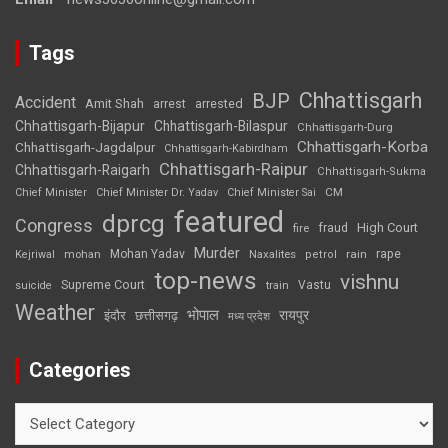
Tags
Chhattisgarh
BJP
Accident
Amit Shah
arrested
arrest
Chhattisgarh-Bijapur
Chhattisgarh-Bilaspur
Chhattisgarh-Durg
Chhattisgarh-Korba
Chhattisgarh-Jagdalpur
Chhattisgarh-Kabirdham
Chhattisgarh-Raipur
Chhattisgarh-Raigarh
Chhattisgarh-Sukma
CM
Chief Minister
Chief Minister Dr. Yadav
Chief Minister Sai
featured
dprcg
Congress
High Court
fire
fraud
Murder
rape
Mohan Yadav
Naxalites
rain
Kejriwal
mohan
petrol
top-news
vishnu
Supreme Court
Vastu
suicide
train
Weather
भोपाल
रायपुर
इंदौर
छत्तीसगढ़
मध्य प्रदेश
Categories
Categories