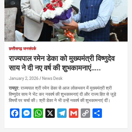
छत्तीसगढ़ जनसंपर्क
राज्यपाल रमेन डेका को मुख्यमंत्री विष्णुदेव
साय ने दी नए वर्ष की शुभकामनाएं…..
January 2, 2026
News Desk
रायपुर:
राज्यपाल श्री रमेन डेका से आज लोकभवन में मुख्यमंत्री श्री
विष्णुदेव साय ने भेंट कर नववर्ष की शुभकामनाएं दी और राज्य हित से जुड़े
विषयों पर चर्चा की। श्री डेका ने भी उन्हें नववर्ष की शुभकामनाएं दीं।
F
M
W
X
T
G
C
S
a
es
h
el
m
o
h
ce
se
at
e
ail
py
ar