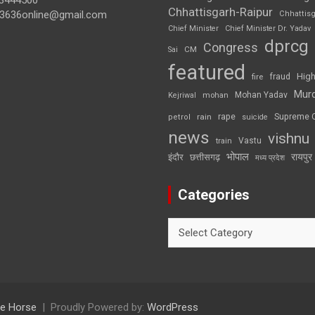
3444500
Chhattisgarh-Raipur
3636online@gmail.com
Chhattis
Chief Minister
Chief Minister Dr. Yadav
dprcg
Congress
CM
Sai
featured
High
fire
fraud
Mur
Mohan Yadav
Kejriwal
mohan
rape
Supreme 
rain
petrol
suicide
news
vishnu
Vastu
train
भोपाल
रायपुर
इंदौर
छत्तीसगढ़
मध्य प्रदेश
Categories
Categories
e Horse
Proudly Powered by:
WordPress