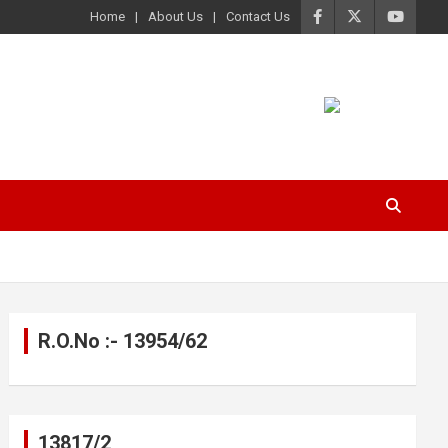
Home
About Us
Contact Us
R.O.No :- 13954/62
13817/2