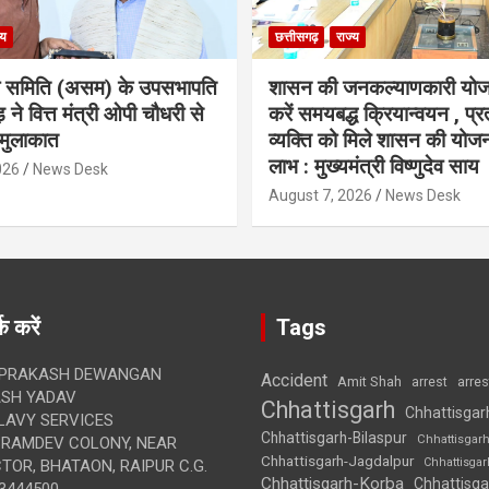
्य
छत्तीसगढ़
राज्य
ा समिति (असम) के उपसभापति
शासन की जनकल्याणकारी योज
 ने वित्त मंत्री ओपी चौधरी से
करें समयबद्ध क्रियान्वयन , प्रत
मुलाकात
व्यक्ति को मिले शासन की योज
लाभ : मुख्यमंत्री विष्णुदेव साय
026
News Desk
August 7, 2026
News Desk
क करें
Tags
 PRAKASH DEWANGAN
Accident
Amit Shah
arre
arrest
SH YADAV
Chhattisgarh
Chhattisgar
LAVY SERVICES
Chhattisgarh-Bilaspur
Chhattisgar
BRAMDEV COLONY, NEAR
Chhattisgarh-Jagdalpur
Chhattisga
OR, BHATAON, RAIPUR C.G.
Chhattisgarh-Korba
Chhattisga