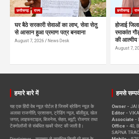
छत्तीसगढ़
राज्य
छत्तीसगढ़
राज
घर बैठे सरकारी सेवाओं का लाभ, सेवा सेतु
होजाई जिल
से आसान हुआ प्रमाण पत्र बनवाना
रमाकांत गौड़
की आत्मीय 
August 7, 2026
News Desk
August 7, 2
हमारे बारे में
हमसे सम्पर्
यह एक हिंदी वेब न्यूज़ पोर्टल है जिसमें ब्रेकिंग न्यूज़ के
Owner -
JAI
अलावा राजनीति, प्रशासन, ट्रेंडिंग न्यूज, बॉलीवुड, खेल
Editor -
VIKA
जगत, लाइफस्टाइल, बिजनेस, सेहत, ब्यूटी, रोजगार तथा
Associate -
टेक्नोलॉजी से संबंधित खबरें पोस्ट की जाती है।
Office -
40, 
SAPNA TRACT