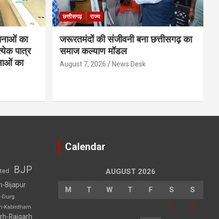
छत्तीसगढ़
राज्य
नाओं का
जरूरतमंदों की संजीवनी बना छत्तीसगढ़ का
्येक पात्र
समाज कल्याण मॉडल
नाओं का
August 7, 2026
News Desk
Calendar
BJP
sted
AUGUST 2026
h-Bijapur
M
T
W
T
F
S
S
h-Durg
1
2
rh-Kabirdham
rh-Raigarh