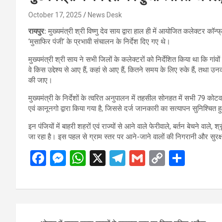
October 17, 2025
News Desk
रायपुर:
मुख्यमंत्री श्री विष्णु देव साय द्वारा हाल ही में आयोजित कलेक्टर कॉन्
‘मुसाफिर पंजी‘ के प्रभावी संचालन के निर्देश दिए गए थे।
मुख्यमंत्री श्री साय ने सभी जिलों के कलेक्टरों को निर्देशित किया था कि गांवों म
वे किस उद्देश्य से आए हैं, कहां से आए हैं, कितने समय के लिए रुके हैं, तथा
की जाए।
मुख्यमंत्री के निर्देशों के त्वरित अनुपालन में तहसील सोनहत में सभी 79 कोटवा
एवं कानूनगो द्वारा किया गया है, जिससे दर्ज जानकारी का सत्यापन सुनिश्चित 
इन पंजियों में बाहरी शहरों एवं राज्यों से आने वाले फेरीवाले, बर्तन बेचने वाले
जा रहा है। इस पहल से ग्राम स्तर पर आने-जाने वालों की निगरानी और सुरक्षा
F
M
W
X
T
G
C
S
a
es
h
el
m
o
h
ce
se
at
e
ail
py
ar
b
n
s
gr
Li
e
Post
o
g
A
a
n