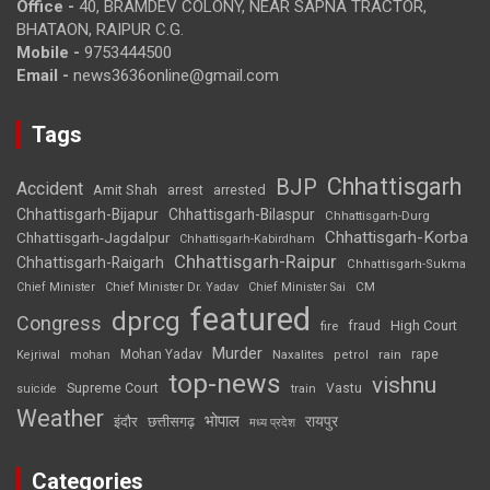
Office -
40, BRAMDEV COLONY, NEAR SAPNA TRACTOR,
BHATAON, RAIPUR C.G.
Mobile -
9753444500
Email -
news3636online@gmail.com
Tags
Chhattisgarh
BJP
Accident
Amit Shah
arrested
arrest
Chhattisgarh-Bijapur
Chhattisgarh-Bilaspur
Chhattisgarh-Durg
Chhattisgarh-Korba
Chhattisgarh-Jagdalpur
Chhattisgarh-Kabirdham
Chhattisgarh-Raipur
Chhattisgarh-Raigarh
Chhattisgarh-Sukma
CM
Chief Minister
Chief Minister Dr. Yadav
Chief Minister Sai
featured
dprcg
Congress
High Court
fire
fraud
Murder
rape
Mohan Yadav
Naxalites
rain
Kejriwal
mohan
petrol
top-news
vishnu
Supreme Court
Vastu
suicide
train
Weather
भोपाल
रायपुर
इंदौर
छत्तीसगढ़
मध्य प्रदेश
Categories