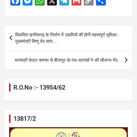
F
M
W
X
T
G
C
S
a
es
h
el
m
o
h
ce
se
at
e
ail
py
ar
b
n
s
gr
Li
e
Post
विकसित छत्तीसगढ़ के निर्माण में उद्यमियों की होगी महत्वपूर्ण भूमिका-
o
g
A
a
n
navigation
मुख्यमंत्री विष्णु देव साय…..
o
er
p
m
k
k
p
वनमंत्री केदार कश्यप से बीजापुर के पंच-सरपंचों ने की सौजन्य भेंट….
R.O.No :- 13954/62
13817/2