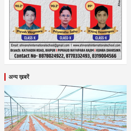
अन्य ख़बरें