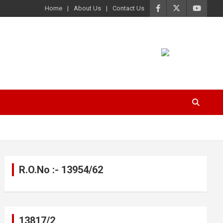
Home
About Us
Contact Us
R.O.No :- 13954/62
13817/2