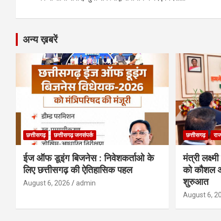
k
p
अन्य ख़बरें
छत्तीसगढ़
छत्तीसगढ़ जनसंपर्क
छत्तीसगढ़
राज
ईज ऑफ डूइंग बिजनेस : निवेशकर्ताओ के
मंत्री लक्ष्
लिए छत्तीसगढ़ की ऐतिहासिक पहल
को कौशल औ
शुरुआत
August 6, 2026
admin
August 6, 2