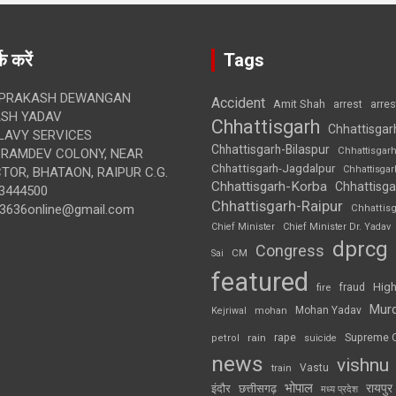
क करें
Tags
 PRAKASH DEWANGAN
Accident
Amit Shah
arre
arrest
SH YADAV
Chhattisgarh
Chhattisgar
LAVY SERVICES
Chhattisgarh-Bilaspur
Chhattisgar
BRAMDEV COLONY, NEAR
Chhattisgarh-Jagdalpur
Chhattisga
OR, BHATAON, RAIPUR C.G.
Chhattisgarh-Korba
Chhattisga
3444500
Chhattisgarh-Raipur
3636online@gmail.com
Chhattis
Chief Minister
Chief Minister Dr. Yadav
dprcg
Congress
CM
Sai
featured
High
fire
fraud
Mur
Mohan Yadav
Kejriwal
mohan
rape
Supreme 
rain
petrol
suicide
news
vishnu
Vastu
train
भोपाल
रायपुर
इंदौर
छत्तीसगढ़
मध्य प्रदेश