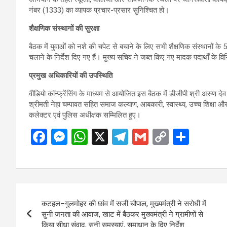
नंबर (1333) का व्यापक प्रचार-प्रसार सुनिश्चित हो।
शैक्षणिक संस्थानों की सुरक्षा
बैठक में युवाओं को नशे की चपेट से बचाने के लिए सभी शैक्षणिक संस्थानों के
चलाने के निर्देश दिए गए हैं। मुख्य सचिव ने जब्त किए गए मादक पदार्थों क
प्रमुख अधिकारियों की उपस्थिति
वीडियो कॉन्फ्रेंसिंग के माध्यम से आयोजित इस बैठक में डीजीपी श्री अरुण द
श्रीमती नेहा चम्पावत सहित समाज कल्याण, आबकारी, स्वास्थ्य, उच्च शिक्षा औ
कलेक्टर एवं पुलिस अधीक्षक सम्मिलित हुए।
F
M
W
X
T
G
C
S
a
es
h
el
m
o
h
ce
se
at
e
ail
py
ar
b
n
s
gr
Li
e
Post
o
g
A
a
n
कटहल–गुलमोहर की छांव में सजी चौपाल, मुख्यमंत्री ने सरोधी में
navigation
o
er
p
m
k
सुनी जनता की आवाज, खाट में बैठकर मुख्यमंत्री ने ग्रामीणों से
किया सीधा संवाद, सुनी समस्याएं, समाधान के दिए निर्देश….