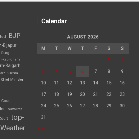
Calendar
BJP
sted
AUGUST 2026
h-Bijapur
M
T
W
T
F
S
S
h-Durg
1
2
rh-Kabirdham
rh-Raigarh
3
4
5
6
7
8
9
garh-Sukma
Chief Minister
10
11
12
13
14
15
16
17
18
19
20
21
22
23
 Court
24
25
26
27
28
29
30
der
Naxalites
top-
31
Court
Weather
« Jul