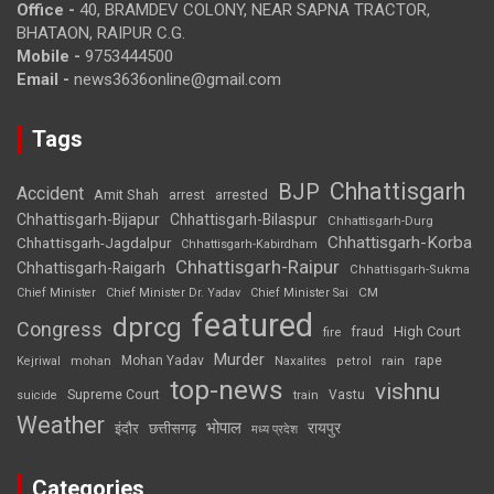
Office -
40, BRAMDEV COLONY, NEAR SAPNA TRACTOR,
BHATAON, RAIPUR C.G.
Mobile -
9753444500
Email -
news3636online@gmail.com
Tags
Chhattisgarh
BJP
Accident
Amit Shah
arrested
arrest
Chhattisgarh-Bijapur
Chhattisgarh-Bilaspur
Chhattisgarh-Durg
Chhattisgarh-Korba
Chhattisgarh-Jagdalpur
Chhattisgarh-Kabirdham
Chhattisgarh-Raipur
Chhattisgarh-Raigarh
Chhattisgarh-Sukma
CM
Chief Minister
Chief Minister Dr. Yadav
Chief Minister Sai
featured
dprcg
Congress
High Court
fire
fraud
Murder
rape
Mohan Yadav
Naxalites
rain
Kejriwal
mohan
petrol
top-news
vishnu
Supreme Court
Vastu
suicide
train
Weather
भोपाल
रायपुर
इंदौर
छत्तीसगढ़
मध्य प्रदेश
Categories