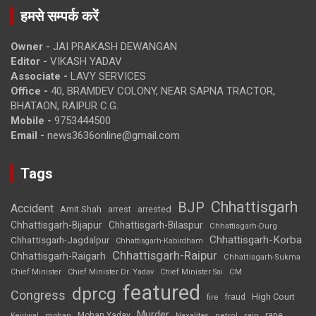
हमसे सम्पर्क करें
Owner -
JAI PRAKASH DEWANGAN
Editor -
VIKASH YADAV
Associate -
LAVY SERVICES
Office -
40, BRAMDEV COLONY, NEAR SAPNA TRACTOR,
BHATAON, RAIPUR C.G.
Mobile -
9753444500
Email -
news3636online@gmail.com
Tags
Chhattisgarh
BJP
Accident
Amit Shah
arrested
arrest
Chhattisgarh-Bijapur
Chhattisgarh-Bilaspur
Chhattisgarh-Durg
Chhattisgarh-Korba
Chhattisgarh-Jagdalpur
Chhattisgarh-Kabirdham
Chhattisgarh-Raipur
Chhattisgarh-Raigarh
Chhattisgarh-Sukma
CM
Chief Minister
Chief Minister Dr. Yadav
Chief Minister Sai
featured
dprcg
Congress
High Court
fire
fraud
Murder
rape
Mohan Yadav
Naxalites
rain
Kejriwal
mohan
petrol