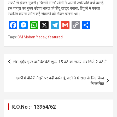
राज्यों से होकर गुजरी। जिसमें लाखों लोगों ने अपनी उपस्थिति दर्ज कराई।
इस यात्रा का मुख्य उद्देश्य भारत को हिंदू राष्ट्र बनाना, हिंदुओं में एकता
स्थापित करना समेत कई संकल्पों को लेकर चलना था।
F
M
W
X
T
G
C
S
a
es
h
el
m
o
h
Tags:
CM Mohan Yadav
,
featured
ce
se
at
e
ail
py
ar
b
n
s
gr
Li
e
o
g
A
a
n
Post
रीवा-इंदौर एयर कनेक्टिविटी शुरू: 15 घंटे का सफर अब सिर्फ 2 घंटे में
o
er
p
m
k
navigation
k
p
एमपी में बीजेपी नेत्री पर बड़ी कार्रवाई, पार्टी ने 6 साल के लिए किया
निष्कासित
R.O.No :- 13954/62