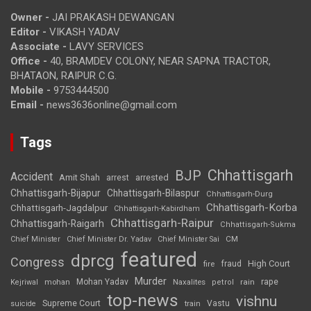
Owner -
JAI PRAKASH DEWANGAN
Editor -
VIKASH YADAV
Associate -
LAVY SERVICES
Office -
40, BRAMDEV COLONY, NEAR SAPNA TRACTOR,
BHATAON, RAIPUR C.G.
Mobile -
9753444500
Email -
news3636online@gmail.com
Tags
Chhattisgarh
BJP
Accident
Amit Shah
arrested
arrest
Chhattisgarh-Bijapur
Chhattisgarh-Bilaspur
Chhattisgarh-Durg
Chhattisgarh-Korba
Chhattisgarh-Jagdalpur
Chhattisgarh-Kabirdham
Chhattisgarh-Raipur
Chhattisgarh-Raigarh
Chhattisgarh-Sukma
CM
Chief Minister
Chief Minister Dr. Yadav
Chief Minister Sai
featured
dprcg
Congress
High Court
fire
fraud
Murder
rape
Mohan Yadav
Naxalites
rain
Kejriwal
mohan
petrol
top-news
vishnu
Supreme Court
Vastu
suicide
train