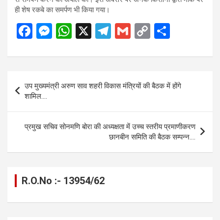
ही शेष रकबे का समर्पण भी किया गया।
F
M
W
X
T
G
C
S
a
es
h
el
m
o
h
ce
se
at
e
ail
py
ar
b
n
s
gr
Li
e
Post
उप मुख्यमंत्री अरुण साव शहरी विकास मंत्रियों की बैठक में होंगे
o
g
A
a
n
navigation
शामिल….
o
er
p
m
k
k
p
प्रमुख सचिव सोनमणि बोरा की अध्यक्षता में उच्च स्तरीय प्रमाणीकरण
छानबीन समिति की बैठक सम्पन्न….
R.O.No :- 13954/62