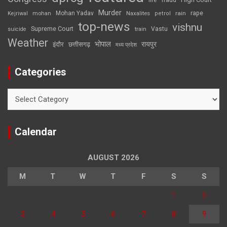
fire
fraud
Murder
rape
Mohan Yadav
Naxalites
rain
Kejriwal
mohan
petrol
top-news
vishnu
Supreme Court
Vastu
suicide
train
Weather
भोपाल
रायपुर
इंदौर
छत्तीसगढ़
मध्य प्रदेश
Categories
Categories
Calendar
AUGUST 2026
M
T
W
T
F
S
S
1
2
3
4
5
6
7
8
9