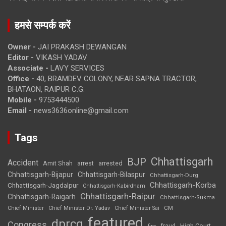
हमसे सम्पर्क करें
Owner -
JAI PRAKASH DEWANGAN
Editor -
VIKASH YADAV
Associate -
LAVY SERVICES
Office -
40, BRAMDEV COLONY, NEAR SAPNA TRACTOR,
BHATAON, RAIPUR C.G.
Mobile -
9753444500
Email -
news3636online@gmail.com
Tags
Chhattisgarh
BJP
Accident
Amit Shah
arrested
arrest
Chhattisgarh-Bijapur
Chhattisgarh-Bilaspur
Chhattisgarh-Durg
Chhattisgarh-Korba
Chhattisgarh-Jagdalpur
Chhattisgarh-Kabirdham
Chhattisgarh-Raipur
Chhattisgarh-Raigarh
Chhattisgarh-Sukma
CM
Chief Minister
Chief Minister Dr. Yadav
Chief Minister Sai
featured
dprcg
Congress
High Court