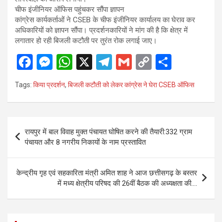
चीफ इंजीनियर ऑफिस पहुंचकर सौंपा ज्ञापन
कांग्रेस कार्यकर्ताओं ने CSEB के चीफ इंजीनियर कार्यालय का घेराव कर
अधिकारियों को ज्ञापन सौंपा। प्रदर्शनकारियों ने मांग की है कि क्षेत्र में
लगातार हो रही बिजली कटौती पर तुरंत रोक लगाई जाए।
F
M
W
X
T
G
C
S
a
es
h
el
m
o
h
Tags:
किया प्रदर्शन
,
बिजली कटौती को लेकर कांग्रेस ने घेरा CSEB ऑफिस
ce
se
at
e
ail
py
ar
b
n
s
gr
Li
e
o
g
A
a
n
Post
रायपुर में बाल विवाह मुक्त पंचायत घोषित करने की तैयारी:332 ग्राम
o
er
p
m
k
navigation
पंचायत और 8 नगरीय निकायों के नाम प्रस्तावित
k
p
केन्द्रीय गृह एवं सहकारिता मंत्री अमित शाह ने आज छत्तीसगढ़ के बस्तर
में मध्य क्षेत्रीय परिषद की 26वीं बैठक की अध्यक्षता की….