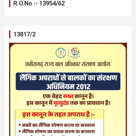
R.O.No :- 13954/62
13817/2