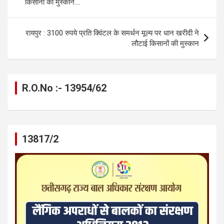
o
er
p
m
k
किसानों की मुस्कान….
k
p
रायपुर : 3100 रुपये प्रति क्विंटल के समर्थन मूल्य पर धान खरीदी ने
लौटाई किसानों की मुस्कान
R.O.No :- 13954/62
13817/2