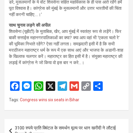
डरे, मुसलमानों के ये वोट शिवसेना सहित महाविकास के ही पास आते रहेंगे हमें
पूरा विश्वास है। कांग्रेस को मुंबई के मुसलमानों और उत्तर भारतीयों की चिंता
नहीं करनी चाहिए….।'
साथ चुनाव लड़ने की अपील
शिवसेना (यूबीटी) के मुताबिक, खैर, आप मुंबई में स्वतंत्र रूप से लड़ेंगे। फिर
बाकी सत्ताईस महानगरपालिकाओं का क्या? क्या आप वहां भी ‘एकला चलो रे’
की भूमिका निभाते रहेंगे? ऐसा नहीं लगता। समझदारी इसी में है कि सभी
मराठीजन महाराष्ट्र धर्म के रूप में एक साथ आएं और भाजपा के अडानी-शाह
के खिलाफ यलगार करें। महाराष्ट्र का हित इसी में है। संयुक्त महाराष्ट्र की
लड़ाई में कांग्रेस ने जो किया वो इस बार न करे…।
F
M
W
X
T
G
C
S
a
es
h
el
m
o
h
Tags:
Congress wins six seats in Bihar
ce
se
at
e
ail
py
ar
b
n
s
gr
Li
e
o
g
A
a
n
Post
3100 रुपये प्रति क्विंटल के समर्थन मूल्य पर धान खरीदी ने लौटाई
navigation