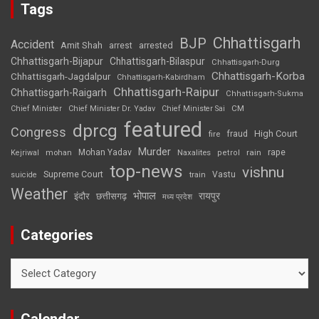
Tags
Chhattisgarh
BJP
Accident
Amit Shah
arrested
arrest
Chhattisgarh-Bijapur
Chhattisgarh-Bilaspur
Chhattisgarh-Durg
Chhattisgarh-Korba
Chhattisgarh-Jagdalpur
Chhattisgarh-Kabirdham
Chhattisgarh-Raipur
Chhattisgarh-Raigarh
Chhattisgarh-Sukma
CM
Chief Minister
Chief Minister Dr. Yadav
Chief Minister Sai
featured
dprcg
Congress
High Court
fire
fraud
Murder
rape
Mohan Yadav
Naxalites
rain
Kejriwal
mohan
petrol
top-news
vishnu
Supreme Court
Vastu
suicide
train
Weather
भोपाल
रायपुर
इंदौर
छत्तीसगढ़
मध्य प्रदेश
Categories
Categories